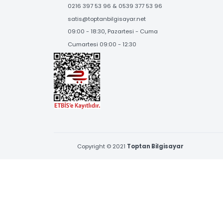
SOSYAL MEDYA'DA
BİZİ TAKİP EDİN
BİZE ULAŞIN
Çamçeşme Mah. Erva Sk. No:1 Pendik,İstanbul
0216 397 53 96 & 0539 377 53 96
satis@toptanbilgisayar.net
09:00 - 18:30, Pazartesi - Cuma
Cumartesi 09:00 - 12:30