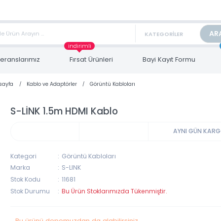
TAN FİYAT ALMAK İÇİN satis@toptanbilgisayar.net MAİL ATINIZ.
ARİŞLERİNİZİ AYNI GÜN KARGO İLE GÖNDERİYORUZ!
indirimli
Referanslarımız
Fırsat Ürünleri
Bayi Kayıt Form
Anasayfa
Kablo ve Adaptörler
Görüntü Kabloları
S-LİNK 1.5m HDMI Kablo
AYNI 
Kategori
Görüntü Kabloları
Marka
S-LINK
Stok Kodu
11681
Stok Durumu
Bu Ürün Stoklarımızda Tükenmiştir.