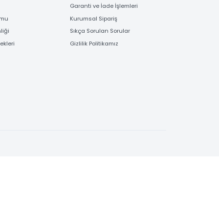
EME
BİLGİLENDİRME
 Bilgileri
Bayi Kayıt Formu
deme
Garanti ve İade İşlemleri
 Order Formu
Kurumsal Sipariş
e Güvenliği
Sıkça Sorulan Sorular
e Seçenekleri
Gizlilik Politikamız