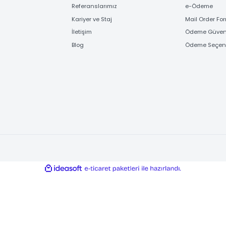
FİRMA BİLGİLERİ
ÖD
Hakkımızda
Banka
Referanslarımız
e-Ö
Kariyer ve Staj
Mail
İletişim
Ödem
Blog
Ödem