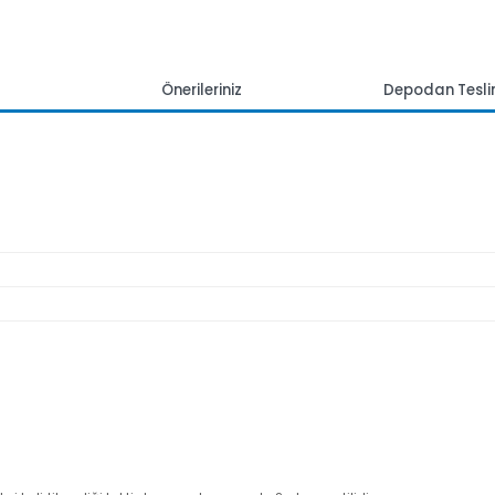
mlar
Önerileriniz
Depoda
lo