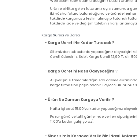
Garanti Şartları
- Satın Aldığım Ürün Garantili mi?
Web sitemizden satın alacağınız bütün ürünler
Ürünle birlikte gelen faturanız aynı zamand
iki nüsha fatura bulunduğuna ve üründe herh
takdirde kargonuzu teslim almayıp, tutanak t
takdirde iade ve değişim talebiniz karşılanama
Kargo Süreci ve Ücreti
- Kargo Ücreti Ne Kadar Tutacak ?
Sitemizden tek seferde yapacağınız alışverişi
ücreti ödersiniz. Sabit Kargo Ücreti 12,90 TL d
- Kargo Ücretini Nasıl Ödeyeceğim ?
Alışverişinizi tamamladığınızda ödeme ekranı
kargo firmasına peşin ödenir. Böylece ürününü
- Ürün Ne Zaman Kargoya Verilir ?