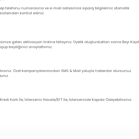
verişler aynı gün kargoya verilir.
leriniz ise takip eden ilk iş günü içerisinde kargoya verilir (Cumartesi gün
larım ?
nuz cep telefonu numarasına ve e-mail adresinize sipariş bilgileriniz oto
uğunu sistemden kontrol ediniz.
dresinize gelen aktivasyon linkine tıklayınız. Üyelik oluşturduktan sonra 
örüşüp bayiliğinizi onaylattırınız.
imli alırsınız. Özel kampanyalarımızdan SMS & Mail yoluyla haberdar olur
zanırsınız.