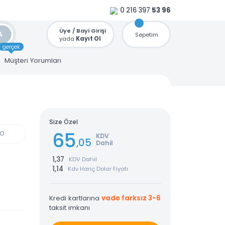
0 216 397
53 96
Üye / Bayi Girişi
ARA
Sepetim
yada
Kayıt Ol
gerçek
u
Müşteri Yorumları
Size Özel
65
GÜN KARGO
KDV
,05
Dahil
1,37
KDV Dahil
1,14
Kdv Hariç Dolar Fiyatı
Kredi kartlarına
vade farksız 3-6
taksit imkanı