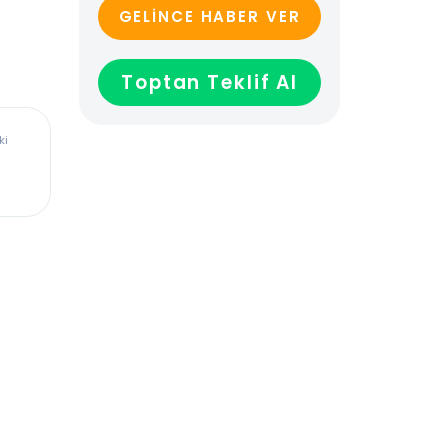
GELİNCE HABER VER
Toptan Teklif Al
ürkiye’deki
dadır,
len veya
ağladığı