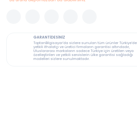
Bu ürünü depomuzdan da alabilirsiniz
GARANTİDESİNİZ
ToptanBilgisayar’da sizlere sunulan tüm ürünler T
yetkili ithalatçı ve üretici firmaların garantisi altın
Uluslararası markaların sadece Türkiye için üreti
özelleştirilen ve yetkili servislerin ülke garantisi s
modelleri sizlere sunulmaktadır.