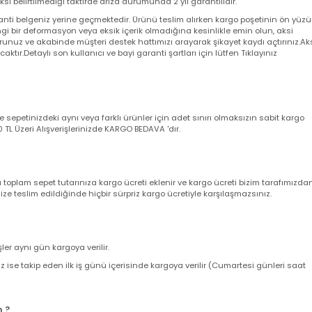
 aksi belirtilmediği taktirde arıza durumunda 2 yıl garantilidir.
a garanti belgeniz yerine geçmektedir. Ürünü teslim alırken kargo poşeti
angi bir deformasyon veya eksik içerik olmadığına kesinlikle emin olun,
utturunuz ve akabinde müşteri destek hattımızı arayarak şikayet kaydı açt
yacaktır.Detaylı son kullanıcı ve bayi garanti şartları için lütfen Tıklayını
nizde sepetinizdeki aynı veya farklı ürünler için adet sınırı olmaksızın sab
ir. 500 TL Üzeri Alışverişlerinizde KARGO BEDAVA 'dır.
nda toplam sepet tutarınıza kargo ücreti eklenir ve kargo ücreti bizim ta
z size teslim edildiğinde hiçbir sürpriz kargo ücretiyle karşılaşmazsınız.