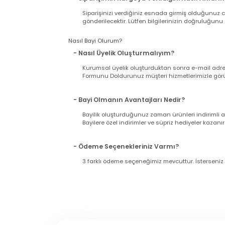
Hafta içi saat 15:00'ya kadar yapacağınız alış
Pazar günü ve tatil günlerinde verilen sipariş
11:00'a kadar çalışıyoruz).
- Siparişimin Kargoya Verildiğini Nasıl An
Siparişinizi verdiğiniz esnada girmiş olduğu
gönderilecektir. Lütfen bilgilerinizin doğrul
Nasıl Bayi Olurum?
- Nasıl Üyelik Oluşturmalıyım?
Kurumsal üyelik oluşturduktan sonra e-mail a
Formunu Doldurunuz müşteri hizmetlerimizle g
- Bayi Olmanın Avantajları Nedir?
Bayilik oluşturduğunuz zaman ürünleri indir
Bayilere özel indirimler ve süpriz hediyeler ka
- Ödeme Seçenekleriniz Varmı?