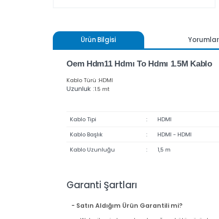
Ürün Bilgisi
Yoru
Oem Hdm11 Hdmı To Hdmı 1.5M Kab
Kablo Türü :HDMI
Uzunluk :
1.5 mt
Kablo Tipi
:
HDMI
Kablo Başlık
:
HDMI - HDMI
Kablo Uzunluğu
:
1,5 m