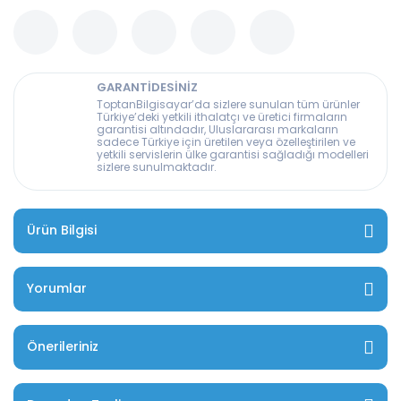
GARANTİDESİNİZ
ToptanBilgisayar’da sizlere sunulan tüm ürünler
Türkiye’deki yetkili ithalatçı ve üretici firmaların
garantisi altındadır, Uluslararası markaların
sadece Türkiye için üretilen veya özelleştirilen ve
yetkili servislerin ülke garantisi sağladığı modelleri
sizlere sunulmaktadır.
Ürün Bilgisi
Yorumlar
Önerileriniz