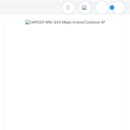
TOPTAN FİYAT ALMAK İÇİN satis@toptanbilgisayar.net MAİL ATINIZ.
SİPARİŞLERİNİZİ AYNI GÜN KARGO İLE GÖNDERİYORUZ!