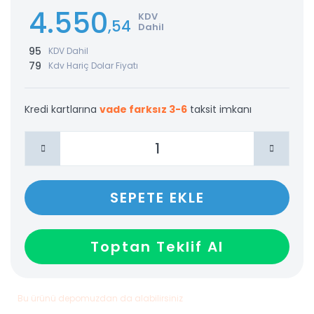
4.550
KDV
,54
Dahil
95
KDV Dahil
79
Kdv Hariç Dolar Fiyatı
Kredi kartlarına
vade farksız 3-6
taksit imkanı
SEPETE EKLE
Toptan Teklif Al
Bu ürünü depomuzdan da alabilirsiniz