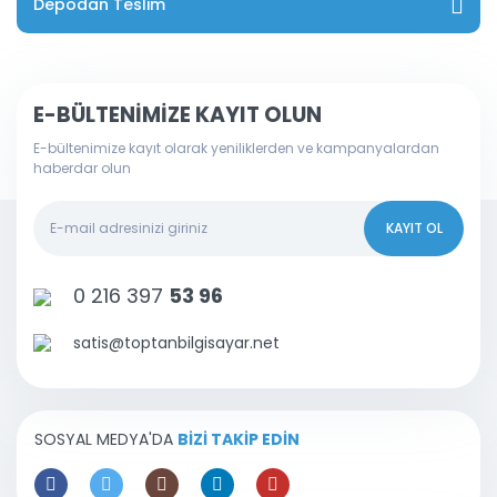
Depodan Teslim
E-BÜLTENİMİZE KAYIT OLUN
E-bültenimize kayıt olarak yeniliklerden ve kampanyalardan
haberdar olun
KAYIT OL
0 216 397
53 96
satis@toptanbilgisayar.net
SOSYAL MEDYA'DA
BİZİ TAKİP EDİN