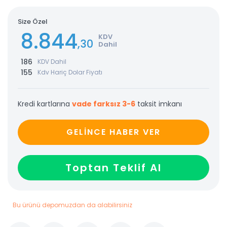
Size Özel
8.844
KDV
,30
Dahil
186
KDV Dahil
155
Kdv Hariç Dolar Fiyatı
Kredi kartlarına
vade farksız 3-6
taksit imkanı
GELİNCE HABER VER
Toptan Teklif Al
Bu ürünü depomuzdan da alabilirsiniz