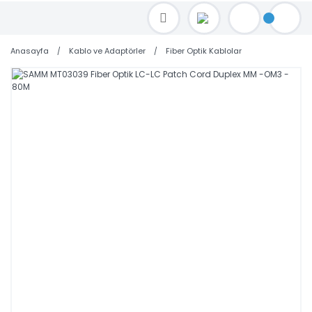
TOPTAN FİYAT ALMAK İÇİN satis@toptanbilgisayar.net MAİL ATINIZ.
SİPARİŞLERİNİZİ AYNI GÜN KARGO İLE GÖNDERİYORUZ!
Anasayfa
Kablo ve Adaptörler
Fiber Optik Kablolar