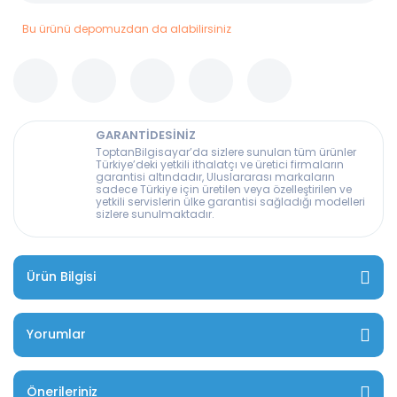
Bu ürünü depomuzdan da alabilirsiniz
GARANTİDESİNİZ
ToptanBilgisayar’da sizlere sunulan tüm ürünler
Türkiye’deki yetkili ithalatçı ve üretici firmaların
garantisi altındadır, Uluslararası markaların
sadece Türkiye için üretilen veya özelleştirilen ve
yetkili servislerin ülke garantisi sağladığı modelleri
sizlere sunulmaktadır.
Ürün Bilgisi
Yorumlar
Önerileriniz