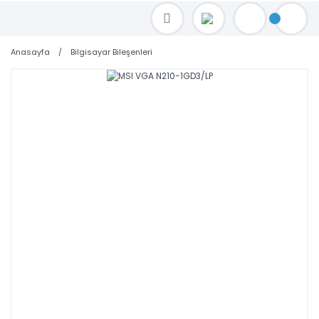
TOPTAN FİYAT ALMAK İÇİN satis@toptanbilgisayar.net MAİL ATINIZ.
SİPARİŞLERİNİZİ AYNI GÜN KARGO İLE GÖNDERİYORUZ!
Anasayfa
Bilgisayar Bileşenleri