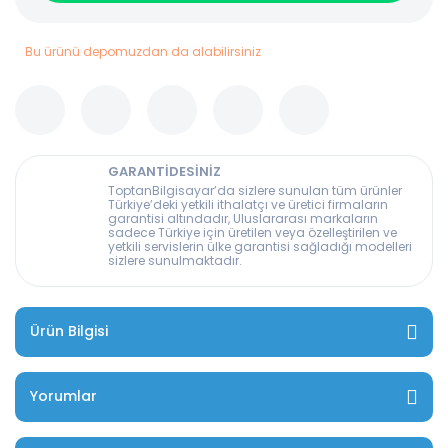
Bu ürünü depomuzdan da alabilirsiniz
GARANTİDESİNİZ
ToptanBilgisayar’da sizlere sunulan tüm ürünler
Türkiye’deki yetkili ithalatçı ve üretici firmaların
garantisi altındadır, Uluslararası markaların
sadece Türkiye için üretilen veya özelleştirilen ve
yetkili servislerin ülke garantisi sağladığı modelleri
sizlere sunulmaktadır.
Ürün Bilgisi
Yorumlar