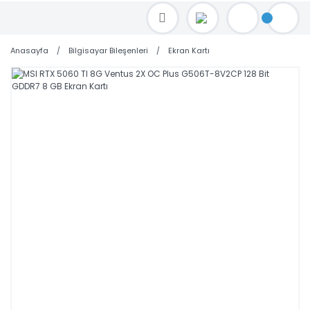
TOPTAN FİYAT ALMAK İÇİN satis@toptanbilgisayar.net MAİL ATINIZ.
SİPARİŞLERİNİZİ AYNI GÜN KARGO İLE GÖNDERİYORUZ!
Anasayfa
Bilgisayar Bileşenleri
Ekran Kartı