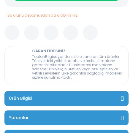
Bu ürünü depomuzdan da alabilirsiniz
GARANTİDESİNİZ
ToptanBilgisayar’da sizlere sunulan tüm ürünler
Türkiye’deki yetkili ithalatçı ve üretici firmaların
garantisi altındadır, Uluslararası markaların
sadece Türkiye için üretilen veya özelleştirilen ve
yetkili servislerin ülke garantisi sağladığı modelleri
sizlere sunulmaktadır.
Ürün Bilgisi
Yorumlar