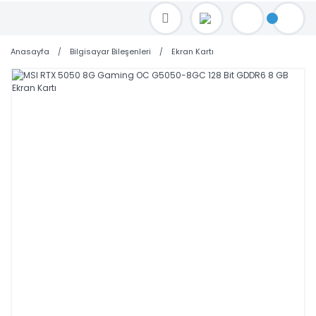
TOPTAN FİYAT ALMAK İÇİN satis@toptanbilgisayar.net MAİL ATINIZ.
SİPARİŞLERİNİZİ AYNI GÜN KARGO İLE GÖNDERİYORUZ!
Anasayfa
Bilgisayar Bileşenleri
Ekran Kartı