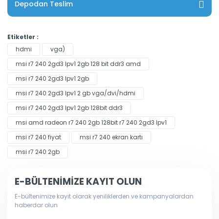
Depodan Teslim
Etiketler :
hdmi
vga)
msi r7 240 2gd3 lpv1 2gb 128 bit ddr3 amd
msi r7 240 2gd3 lpv1 2gb
msi r7 240 2gd3 lpv1 2 gb vga/dvi/hdmi
msi r7 240 2gd3 lpv1 2gb 128bit ddr3
msi amd radeon r7 240 2gb 128bit r7 240 2gd3 lpv1
msi r7 240 fiyat
msi r7 240 ekran kartı
msi r7 240 2gb
E-BÜLTENİMİZE KAYIT OLUN
E-bültenimize kayıt olarak yeniliklerden ve kampanyalardan
haberdar olun