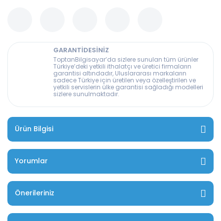
GARANTİDESİNİZ
ToptanBilgisayar’da sizlere sunulan tüm ürünler
Türkiye’deki yetkili ithalatçı ve üretici firmaların
garantisi altındadır, Uluslararası markaların
sadece Türkiye için üretilen veya özelleştirilen ve
yetkili servislerin ülke garantisi sağladığı modelleri
sizlere sunulmaktadır.
Ürün Bilgisi
Yorumlar
Önerileriniz