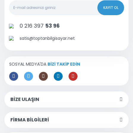
KAYIT OL
0 216 397
53 96
satis@toptanbilgisayar.net
SOSYAL MEDYA'DA
BİZİ TAKİP EDİN
BİZE ULAŞIN
FİRMA BİLGİLERİ