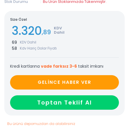
Stok Durumu
Bu Ürün Stoklarımızda Tükenmiştir.
Size Özel
3.320
KDV
,89
Dahil
69
KDV Dahil
58
Kdv Hariç Dolar Fiyatı
Kredi kartlarına
vade farksız 3-6
taksit imkanı
GELİNCE HABER VER
Toptan Teklif Al
Bu ürünü depomuzdan da alabilirsiniz