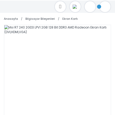
TOPTAN FİYAT ALMAK İÇİN satis@toptanbilgisayar.net MAİL ATINIZ.
SİPARİŞLERİNİZİ AYNI GÜN KARGO İLE GÖNDERİYORUZ!
Anasayfa
Bilgisayar Bileşenleri
Ekran Kartı