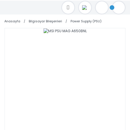
TOPTAN FİYAT ALMAK İÇİN satis@toptanbilgisayar.net MAİL ATINIZ.
SİPARİŞLERİNİZİ AYNI GÜN KARGO İLE GÖNDERİYORUZ!
Anasayfa
Bilgisayar Bileşenleri
Power Supply (PSU)