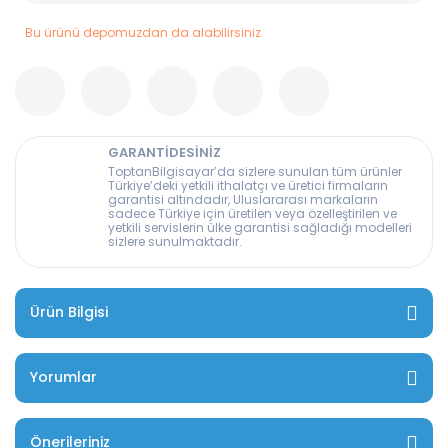
Bu ürünü depomuzdan da alabilirsiniz
GARANTİDESİNİZ
ToptanBilgisayar’da sizlere sunulan tüm ürünler
Türkiye’deki yetkili ithalatçı ve üretici firmaların
garantisi altındadır, Uluslararası markaların
sadece Türkiye için üretilen veya özelleştirilen ve
yetkili servislerin ülke garantisi sağladığı modelleri
sizlere sunulmaktadır.
Ürün Bilgisi
Yorumlar
Önerileriniz