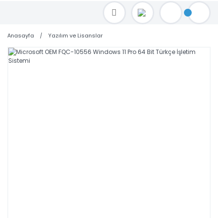
TOPTAN FİYAT ALMAK İÇİN satis@toptanbilgisayar.net MAİL ATINIZ.
SİPARİŞLERİNİZİ AYNI GÜN KARGO İLE GÖNDERİYORUZ!
Anasayfa
Yazılım ve Lisanslar