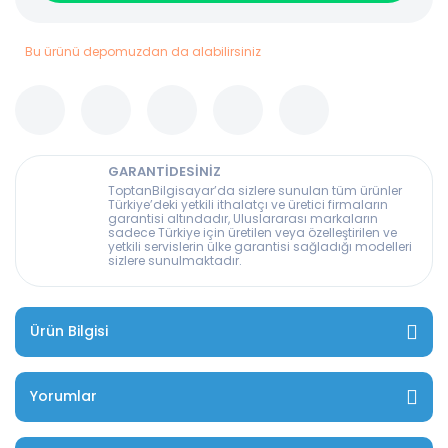
Bu ürünü depomuzdan da alabilirsiniz
GARANTİDESİNİZ
ToptanBilgisayar’da sizlere sunulan tüm ürünler
Türkiye’deki yetkili ithalatçı ve üretici firmaların
garantisi altındadır, Uluslararası markaların
sadece Türkiye için üretilen veya özelleştirilen ve
yetkili servislerin ülke garantisi sağladığı modelleri
sizlere sunulmaktadır.
Ürün Bilgisi
Yorumlar