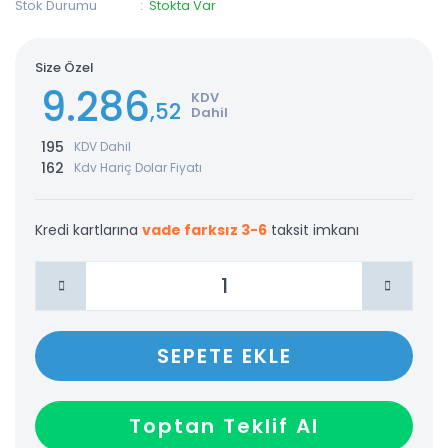
Stok Durumu
Stokta Var
Size Özel
9.286
KDV
,52
Dahil
195
KDV Dahil
162
Kdv Hariç Dolar Fiyatı
Kredi kartlarına
vade farksız 3-6
taksit imkanı
SEPETE EKLE
Toptan Teklif Al