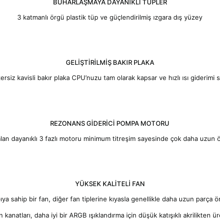
MAG serisi oyuncularla onur için omuz omuza savaşıyor. Ek
temalı öğeler ile sağlamlık ve dayanıklılığın bir sembolü ol
doğdular.
BUHARLAŞMAYA DAYANIKLI TÜPLER
3 katmanlı örgü plastik tüp ve güçlendirilmiş ızgara dış yü
GELİŞTİRİLMİŞ BAKIR PLAKA
Benzersiz kavisli bakır plaka CPU’nuzu tam olarak kapsar ve hızlı ısı 
REZONANS GİDERİCİ POMPA MOTORU
r alan dayanıklı 3 fazlı motoru minimum titreşim sayesinde çok daha