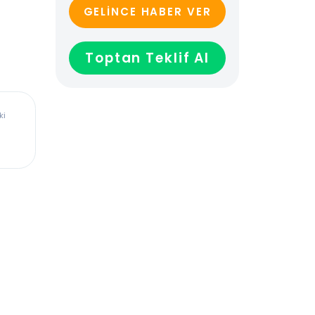
GELİNCE HABER VER
Toptan Teklif Al
ürkiye’deki
dadır,
len veya
ağladığı