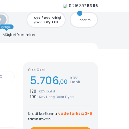
0 216 397
53 96
Üye / Bayi Girişi
ARA
Sepetim
yada
Kayıt Ol
gerçek
u
Müşteri Yorumları
Size Özel
5.706
GÜN KARGO
KDV
,00
Dahil
120
KDV Dahil
100
Kdv Hariç Dolar Fiyatı
Kredi kartlarına
vade farksız 3-6
taksit imkanı