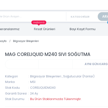
TAN FİYAT ALMAK İÇİN satis@toptanbilgisayar.net MAİL ATINIZ.
ARİŞLERİNİZİ AYNI GÜN KARGO İLE GÖNDERİYORUZ!
indirimli
Referanslarımız
Fırsat Ürünleri
Bayi Kayıt Form
Anasayfa
Bilgisayar Bileşenleri
MAG CORELIQUID M240 SIVI SOĞUTMA
AYNI 
Kategori
Bilgisayar Bileşenleri
,
Soğutucular (Fanlar)
Marka
MSI
Stok Kodu
CORELIQUIDM240
Garanti Süresi
24 Ay
Stok Durumu
Bu Ürün Stoklarımızda Tükenmiştir.