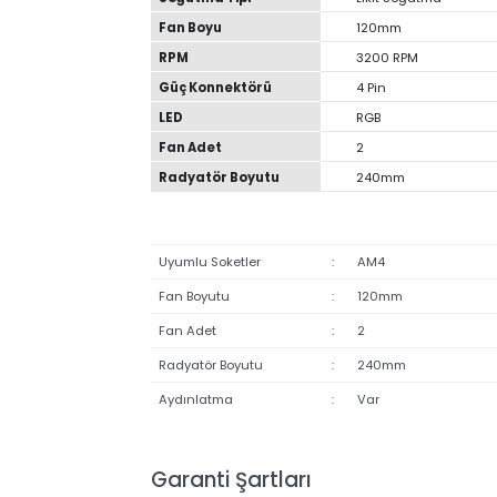
Ürün Bilgileri
Hava Üfleme Aralığı
80-89 CFM
Gürültü Seviyesi
20-24 dBA
Aralığı
Uyumlu Soketler
LGA 1151, LGA 2011
2011
Soğutma Tipi
Likit Soğutma
Fan Boyu
120mm
RPM
3200 RPM
Güç Konnektörü
4 Pin
LED
RGB
Fan Adet
2
Radyatör Boyutu
240mm