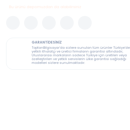
Bu ürünü depomuzdan da alabilirsiniz
GARANTİDESİNİZ
ToptanBilgisayar’da sizlere sunulan tüm ürünler T
yetkili ithalatçı ve üretici firmaların garantisi altın
Uluslararası markaların sadece Türkiye için üreti
özelleştirilen ve yetkili servislerin ülke garantisi s
modelleri sizlere sunulmaktadır.