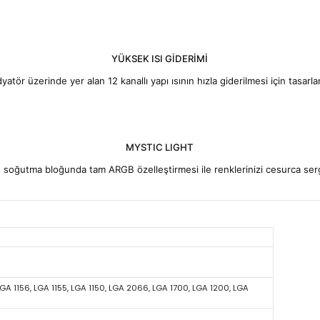
YÜKSEK KALİTELİ FAN
lı yapıya sahip bir fan, diğer fan tiplerine kıyasla genellikle daha uz
2. Fan kanatları, daha iyi bir ARGB ışıklandırma için düşük katışıklı akri
YÜKSEK ISI GİDERİMİ
Radyatör üzerinde yer alan 12 kanallı yapı ısının hızla giderilmesi içi
MYSTIC LIGHT
n ve soğutma bloğunda tam ARGB özelleştirmesi ile renklerinizi ces