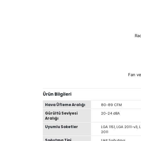
1. Çift rulman
Fa