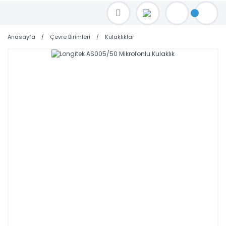
TOPTAN FİYAT ALMAK İÇİN satis@toptanbilgisayar.net MAİL ATINIZ.
SİPARİŞLERİNİZİ AYNI GÜN KARGO İLE GÖNDERİYORUZ!
Anasayfa
Çevre Birimleri
Kulaklıklar