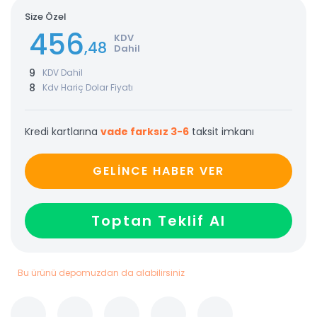
Size Özel
456
KDV
,48
Dahil
9
KDV Dahil
8
Kdv Hariç Dolar Fiyatı
Kredi kartlarına
vade farksız 3-6
taksit imkanı
GELİNCE HABER VER
Toptan Teklif Al
Bu ürünü depomuzdan da alabilirsiniz