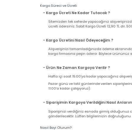
Ürünle birlikte gelen faturanız aynı zamand
iki nüsha fatura bulunduğuna ve üründe herh
takdirde kargonuzu teslim almayıp, tutanak t
takdirde iade ve değişim talebiniz karşılanama
Kargo Süreci ve Ücreti
- Kargo Ücreti Ne Kadar Tutacak ?
Sitemizden tek seferde yapacağınız alışverişi
ücreti ödersiniz. Sabit Kargo Ücreti 12,90 TL d
- Kargo Ücretini Nasıl Ödeyeceğim ?
Alışverişinizi tamamladığınızda ödeme ekranı
kargo firmasına peşin ödenir. Böylece ürününü
- Ürün Ne Zaman Kargoya Verilir ?
Hafta içi saat 15:00'ya kadar yapacağınız alış
Pazar günü ve tatil günlerinde verilen sipariş
11:00'a kadar çalışıyoruz).