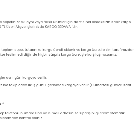
a garanti belgeniz yerine geçmektedir. Ürünü teslim alırken kargo poşeti
angi bir deformasyon veya eksik içerik olmadığına kesinlikle emin olun,
utturunuz ve akabinde müşteri destek hattımızı arayarak şikayet kaydı açt
yacaktır.Detaylı son kullanıcı ve bayi garanti şartları için lütfen Tıklayını
nizde sepetinizdeki aynı veya farklı ürünler için adet sınırı olmaksızın sab
ir. 500 TL Üzeri Alışverişlerinizde KARGO BEDAVA 'dır.
nda toplam sepet tutarınıza kargo ücreti eklenir ve kargo ücreti bizim ta
z size teslim edildiğinde hiçbir sürpriz kargo ücretiyle karşılaşmazsınız.
verişler aynı gün kargoya verilir.
leriniz ise takip eden ilk iş günü içerisinde kargoya verilir (Cumartesi gün