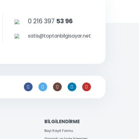
ör fiyatları
r.
0 216 397
53 96
satis@toptanbilgisayar.net