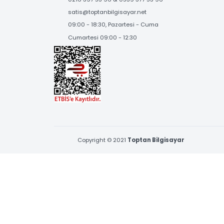
BİZE ULAŞIN
Çamçeşme Mah. Erva Sk. No:1 Pendik,İstanbul
0216 397 53 96 & 0539 377 53 96
satis@toptanbilgisayar.net
09:00 - 18:30, Pazartesi - Cuma
Cumartesi 09:00 - 12:30