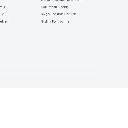
EME
BİLGİLENDİRME
 Bilgileri
Bayi Kayıt Formu
deme
Garanti ve İade İşlemleri
 Order Formu
Kurumsal Sipariş
e Güvenliği
Sıkça Sorulan Sorular
e Seçenekleri
Gizlilik Politikamız