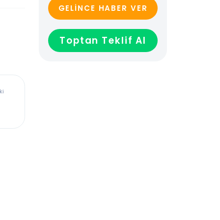
GELİNCE HABER VER
Toptan Teklif Al
ürkiye’deki
dadır,
len veya
ağladığı