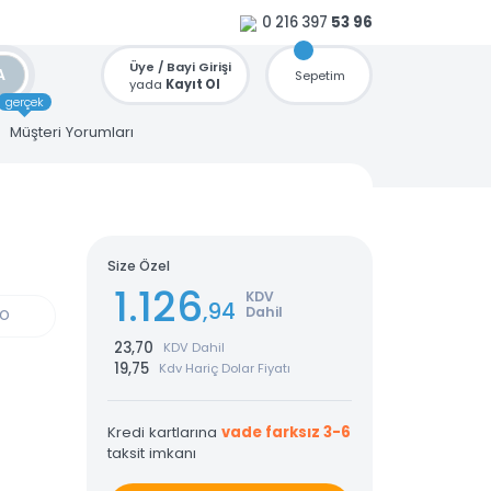
0 216 397
53 96
Üye / Bayi Girişi
ARA
Sepetim
yada
Kayıt Ol
gerçek
u
Müşteri Yorumları
LENOVO
dron
Size Özel
1.126
KDV
,94
Dahil
GÜN KARGO
23,70
KDV Dahil
19,75
Kdv Hariç Dolar Fiyatı
Kredi kartlarına
vade farksız 3-6
taksit imkanı