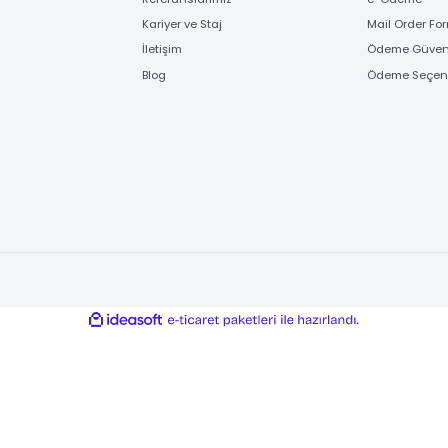
FİRMA BİLGİLERİ
ÖD
Hakkımızda
Banka
Referanslarımız
e-Ö
Kariyer ve Staj
Mail
İletişim
Ödem
Blog
Ödem