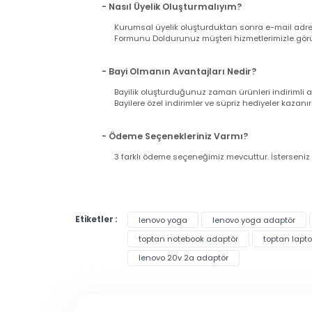
- Siparişimin Kargoya Verildiğini Nasıl An
Siparişinizi verdiğiniz esnada girmiş olduğu
gönderilecektir. Lütfen bilgilerinizin doğrul
Nasıl Bayi Olurum?
- Nasıl Üyelik Oluşturmalıyım?
Kurumsal üyelik oluşturduktan sonra e-mail a
Formunu Doldurunuz müşteri hizmetlerimizle g
- Bayi Olmanın Avantajları Nedir?
Bayilik oluşturduğunuz zaman ürünleri indir
Bayilere özel indirimler ve süpriz hediyeler ka
- Ödeme Seçenekleriniz Varmı?
3 farklı ödeme seçeneğimiz mevcuttur. İsters
Bu ürünün fiyat bilgisi, resim, ürün açıklama
Toptanbilgisayar.net üzerinden verdiğiniz siparişl