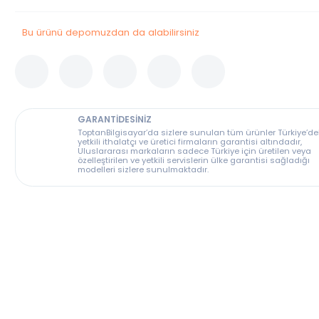
Stok Durumu
Bu Ürün Stoklarımızda Tükenmiştir.
Bu ürünü depomuzdan da alabilirsiniz
GARANTİDESİNİZ
ToptanBilgisayar’da sizlere sunulan tüm ürünler T
yetkili ithalatçı ve üretici firmaların garantisi altın
Uluslararası markaların sadece Türkiye için üreti
özelleştirilen ve yetkili servislerin ülke garantisi s
modelleri sizlere sunulmaktadır.