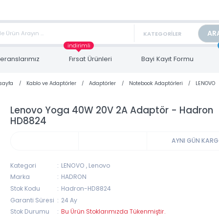
TAN FİYAT ALMAK İÇİN satis@toptanbilgisayar.net MAİL ATINIZ.
ARİŞLERİNİZİ AYNI GÜN KARGO İLE GÖNDERİYORUZ!
indirimli
Referanslarımız
Fırsat Ürünleri
Bayi Kayıt Form
Anasayfa
Kablo ve Adaptörler
Adaptörler
Notebook Adaptörleri
Lenovo Yoga 40W 20V 2A Adaptör - Ha
HD8824
AYNI 
Kategori
LENOVO
,
Lenovo
Marka
HADRON
Stok Kodu
Hadron-HD8824
Garanti Süresi
24 Ay