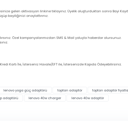
larım ?
nuz cep telefonu numarasına ve e-mail adresinize sipariş bilgileriniz oto
uğunu sistemden kontrol ediniz.
dresinize gelen aktivasyon linkine tıklayınız. Üyelik oluşturduktan sonra 
örüşüp bayiliğinizi onaylattırınız.
imli alırsınız. Özel kampanyalarımızdan SMS & Mail yoluyla haberdar olur
zanırsınız.
eniz Kredi Kartı İle, İsterseniz Havale/EFT ile, İstersenizde Kapıda Ödeye
larında ve diğer konularda yetersiz gördüğünüz noktaları öneri form
eri
İstanbul Pendik
’teki depomuzdan kendi imkânlarınızla almak istiyors