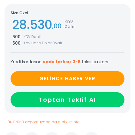
Size Özel
28.530
KDV
,00
Dahil
600
KDV Dahil
500
Kdv Hariç Dolar Fiyatı
Kredi kartlarına
vade farksız 3-6
taksit imkanı
GELİNCE HABER VER
Toptan Teklif Al
Bu ürünü depomuzdan da alabilirsiniz