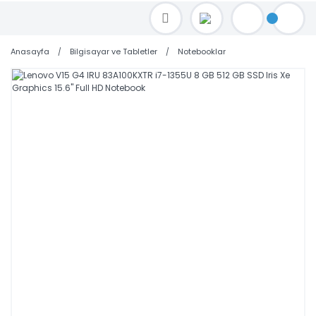
TOPTAN FİYAT ALMAK İÇİN satis@toptanbilgisayar.net MAİL ATINIZ.
SİPARİŞLERİNİZİ AYNI GÜN KARGO İLE GÖNDERİYORUZ!
Anasayfa
Bilgisayar ve Tabletler
Notebooklar