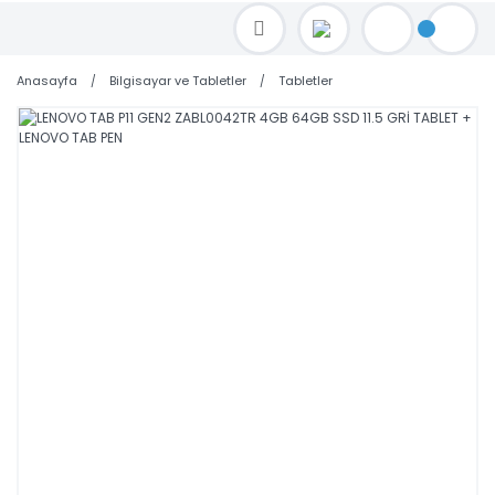
TOPTAN FİYAT ALMAK İÇİN satis@toptanbilgisayar.net MAİL ATINIZ.
SİPARİŞLERİNİZİ AYNI GÜN KARGO İLE GÖNDERİYORUZ!
Anasayfa
Bilgisayar ve Tabletler
Tabletler