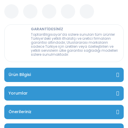
GARANTİDESİNİZ
ToptanBilgisayar’da sizlere sunulan tüm ürünler
Türkiye’deki yetkili ithalatçı ve üretici firmaların
garantisi altındadır, Uluslararası markaların
sadece Türkiye için üretilen veya özelleştirilen ve
yetkili servislerin ülke garantisi sağladığı modelleri
sizlere sunulmaktadır.
Ürün Bilgisi
Yorumlar
Önerileriniz