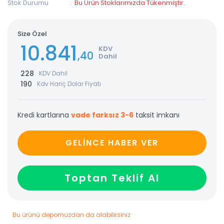
Stok Durumu
Bu Ürün Stoklarımızda Tükenmiştir.
Size Özel
10.841
KDV
,40
Dahil
228
KDV Dahil
190
Kdv Hariç Dolar Fiyatı
Kredi kartlarına
vade farksız 3-6
taksit imkanı
GELİNCE HABER VER
Toptan Teklif Al
Bu ürünü depomuzdan da alabilirsiniz