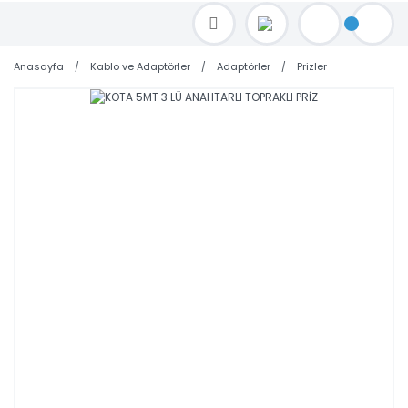
TOPTAN FİYAT ALMAK İÇİN satis@toptanbilgisayar.net MAİL ATINIZ.
SİPARİŞLERİNİZİ AYNI GÜN KARGO İLE GÖNDERİYORUZ!
Anasayfa
Kablo ve Adaptörler
Adaptörler
Prizler