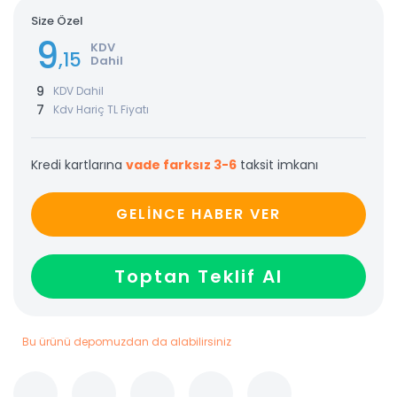
Size Özel
9
KDV
,15
Dahil
9
KDV Dahil
7
Kdv Hariç TL Fiyatı
Kredi kartlarına
vade farksız 3-6
taksit imkanı
GELİNCE HABER VER
Toptan Teklif Al
Bu ürünü depomuzdan da alabilirsiniz