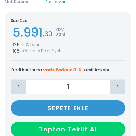
Stok Durumu
Stokta Var
Size Özel
5.991
KDV
,30
Dahil
126
KDV Dahil
105
Kdv Hariç Dolar Fiyatı
Kredi kartlarına
vade farksız 3-6
taksit imkanı
SEPETE EKLE
Toptan Teklif Al