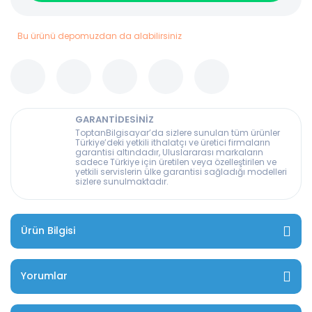
Bu ürünü depomuzdan da alabilirsiniz
GARANTİDESİNİZ
ToptanBilgisayar’da sizlere sunulan tüm ürünler
Türkiye’deki yetkili ithalatçı ve üretici firmaların
garantisi altındadır, Uluslararası markaların
sadece Türkiye için üretilen veya özelleştirilen ve
yetkili servislerin ülke garantisi sağladığı modelleri
sizlere sunulmaktadır.
Ürün Bilgisi
Yorumlar