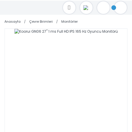
TOPTAN FİYAT ALMAK İÇİN satis@toptanbilgisayar.net MAİL ATINIZ.
SİPARİŞLERİNİZİ AYNI GÜN KARGO İLE GÖNDERİYORUZ!
Anasayfa
Çevre Birimleri
Monitörler