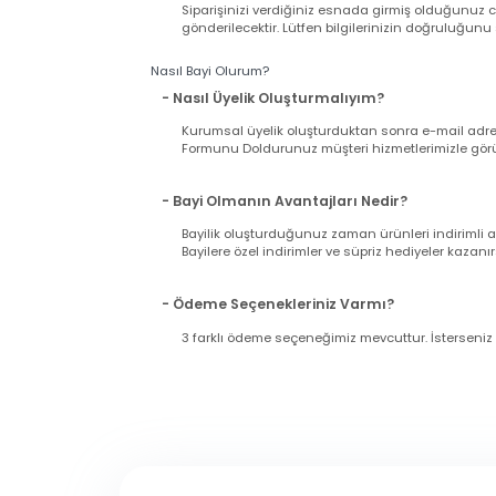
11:00'a kadar çalışıyoruz).
- Siparişimin Kargoya Verildiğini Nasıl An
Siparişinizi verdiğiniz esnada girmiş olduğu
gönderilecektir. Lütfen bilgilerinizin doğrul
Nasıl Bayi Olurum?
- Nasıl Üyelik Oluşturmalıyım?
Kurumsal üyelik oluşturduktan sonra e-mail a
Formunu Doldurunuz müşteri hizmetlerimizle g
- Bayi Olmanın Avantajları Nedir?
Bayilik oluşturduğunuz zaman ürünleri indir
Bayilere özel indirimler ve süpriz hediyeler ka
- Ödeme Seçenekleriniz Varmı?
3 farklı ödeme seçeneğimiz mevcuttur. İsters