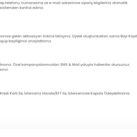
larım ?
nuz cep telefonu numarasına ve e-mail adresinize sipariş bilgileriniz oto
uğunu sistemden kontrol ediniz.
dresinize gelen aktivasyon linkine tıklayınız. Üyelik oluşturduktan sonra 
örüşüp bayiliğinizi onaylattırınız.
imli alırsınız. Özel kampanyalarımızdan SMS & Mail yoluyla haberdar olur
zanırsınız.
eniz Kredi Kartı İle, İsterseniz Havale/EFT ile, İstersenizde Kapıda Ödeye