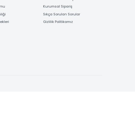
EME
BİLGİLENDİRME
 Bilgileri
Bayi Kayıt Formu
deme
Garanti ve İade İşlemleri
 Order Formu
Kurumsal Sipariş
e Güvenliği
Sıkça Sorulan Sorular
e Seçenekleri
Gizlilik Politikamız