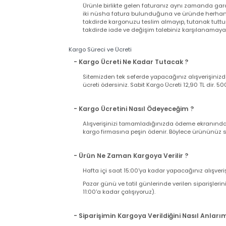
- Satın Aldığım Ürün Garantili mi?
Web sitemizden satın alacağınız bütün ürünler
Ürünle birlikte gelen faturanız aynı zamand
iki nüsha fatura bulunduğuna ve üründe herh
takdirde kargonuzu teslim almayıp, tutanak t
takdirde iade ve değişim talebiniz karşılanama
Kargo Süreci ve Ücreti
- Kargo Ücreti Ne Kadar Tutacak ?
Sitemizden tek seferde yapacağınız alışverişi
ücreti ödersiniz. Sabit Kargo Ücreti 12,90 TL d
- Kargo Ücretini Nasıl Ödeyeceğim ?
Alışverişinizi tamamladığınızda ödeme ekranı
kargo firmasına peşin ödenir. Böylece ürününü
- Ürün Ne Zaman Kargoya Verilir ?
Hafta içi saat 15:00'ya kadar yapacağınız alış
Pazar günü ve tatil günlerinde verilen sipariş