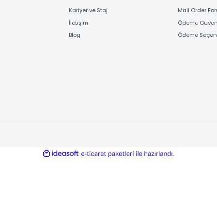
FİRMA BİLGİLERİ
ÖD
Hakkımızda
Banka
Referanslarımız
e-Ö
Kariyer ve Staj
Mail
İletişim
Ödem
Blog
Ödem