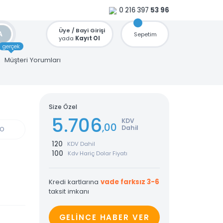
0 216 397
53 96
Üye / Bayi Girişi
ARA
Sepetim
yada
Kayıt Ol
gerçek
u
Müşteri Yorumları
Alpha
Size Özel
5.706
KDV
,00
Dahil
GÜN KARGO
120
KDV Dahil
100
Kdv Hariç Dolar Fiyatı
Kredi kartlarına
vade farksız 3-6
taksit imkanı