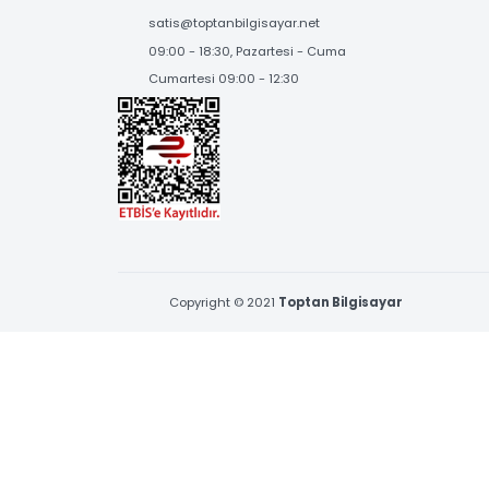
BİZE ULAŞIN
Çamçeşme Mah. Erva Sk. No:1 Pendik,İstanbul
0216 397 53 96 & 0539 377 53 96
satis@toptanbilgisayar.net
09:00 - 18:30, Pazartesi - Cuma
Cumartesi 09:00 - 12:30
Copyright © 2021
Toptan Bilgisayar