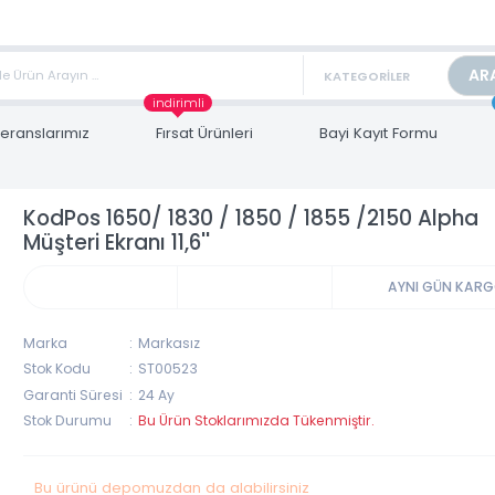
TAN FİYAT ALMAK İÇİN satis@toptanbilgisayar.net MAİL ATINIZ.
ARİŞLERİNİZİ AYNI GÜN KARGO İLE GÖNDERİYORUZ!
indirimli
Referanslarımız
Fırsat Ürünleri
Bayi Kayıt Form
KodPos 1650/ 1830 / 1850 / 1855 /2150 
Müşteri Ekranı 11,6''
AYNI 
Marka
Markasız
Stok Kodu
ST00523
Garanti Süresi
24 Ay
Stok Durumu
Bu Ürün Stoklarımızda Tükenmiştir.