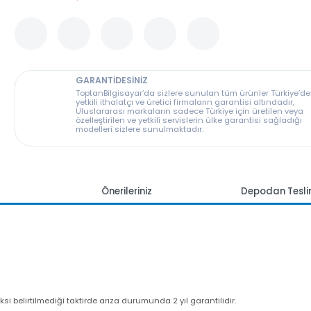
Bu ürünü depomuzdan da alabilirsiniz
GARANTİDESİNİZ
ToptanBilgisayar’da sizlere sunulan tüm ürünler T
yetkili ithalatçı ve üretici firmaların garantisi altın
Uluslararası markaların sadece Türkiye için üreti
özelleştirilen ve yetkili servislerin ülke garantisi s
modelleri sizlere sunulmaktadır.
mlar
Önerileriniz
Depoda