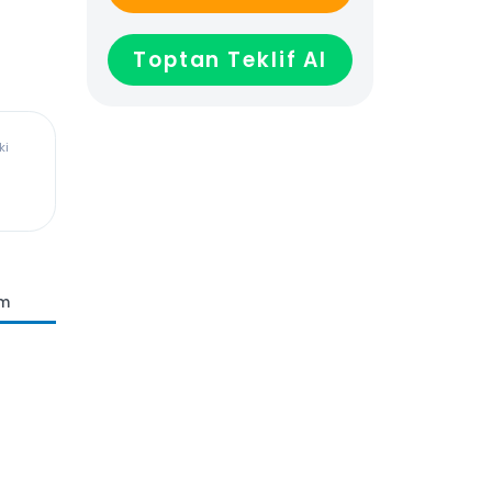
GELİNCE HABER VER
Toptan Teklif Al
ürkiye’deki
dadır,
len veya
ağladığı
n Teslim