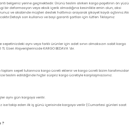
 aksi belirtilmediği taktirde arıza durumunda 2 yıl garantilidir.
a garanti belgeniz yerine geçmektedir. Ürünü teslim alırken kargo poşeti
angi bir deformasyon veya eksik içerik olmadığına kesinlikle emin olun,
utturunuz ve akabinde müşteri destek hattımızı arayarak şikayet kaydı açt
yacaktır.Detaylı son kullanıcı ve bayi garanti şartları için lütfen Tıklayını
nizde sepetinizdeki aynı veya farklı ürünler için adet sınırı olmaksızın sab
ir. 500 TL Üzeri Alışverişlerinizde KARGO BEDAVA 'dır.
nda toplam sepet tutarınıza kargo ücreti eklenir ve kargo ücreti bizim ta
z size teslim edildiğinde hiçbir sürpriz kargo ücretiyle karşılaşmazsınız.
verişler aynı gün kargoya verilir.
leriniz ise takip eden ilk iş günü içerisinde kargoya verilir (Cumartesi gün