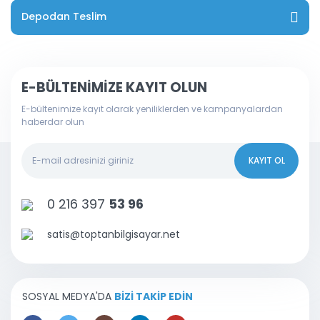
Depodan Teslim
E-BÜLTENİMİZE KAYIT OLUN
E-bültenimize kayıt olarak yeniliklerden ve kampanyalardan
haberdar olun
KAYIT OL
0 216 397
53 96
satis@toptanbilgisayar.net
SOSYAL MEDYA'DA
BİZİ TAKİP EDİN