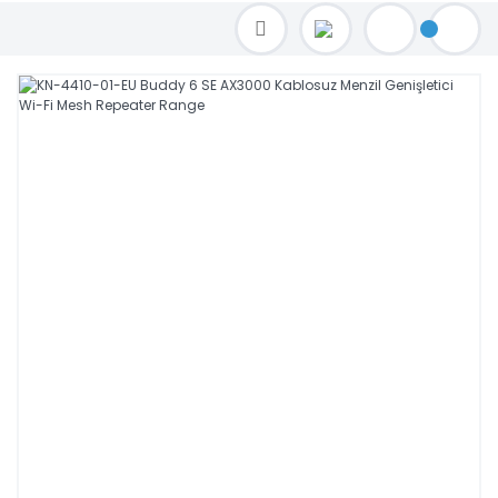
TOPTAN FİYAT ALMAK İÇİN satis@toptanbilgisayar.net MAİL ATINIZ.
SİPARİŞLERİNİZİ AYNI GÜN KARGO İLE GÖNDERİYORUZ!