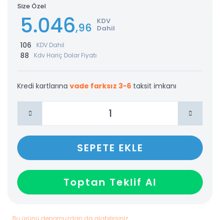
Size Özel
5.046
KDV
,96
Dahil
106
KDV Dahil
88
Kdv Hariç Dolar Fiyatı
Kredi kartlarına
vade farksız 3-6
taksit imkanı
SEPETE EKLE
Toptan Teklif Al
Bu ürünü depomuzdan da alabilirsiniz