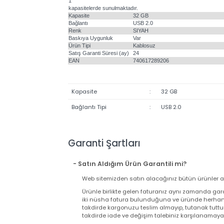
kısımda kalmasını sağlar ve kapağın kaybolmasını önler. V
depolama
gereksinimlerinizi karşılamak için 16GB-64GB
1
kapasitelerde sunulmaktadır.
Kapasite
32 GB
Bağlantı
USB 2.0
Renk
SIYAH
Baskıya Uygunluk
Var
Ürün Tipi
Kablosuz
Satış Garanti Süresi (ay)
24
EAN
740617289206
Kapasite
:
32 GB
Bağlantı Tipi
:
USB 2.0
Garanti Şartları
- Satın Aldığım Ürün Garantili mi?
Web sitemizden satın alacağınız bütün ürünler