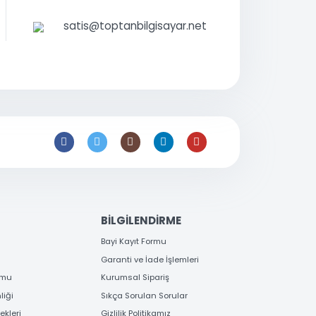
r.
0 216 397
53 96
satis@toptanbilgisayar.net