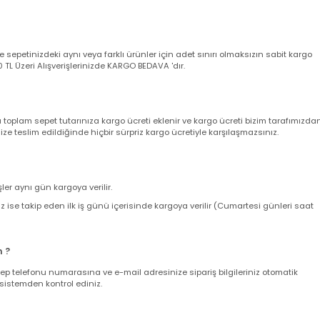
a garanti belgeniz yerine geçmektedir. Ürünü teslim alırken kargo poşeti
angi bir deformasyon veya eksik içerik olmadığına kesinlikle emin olun,
utturunuz ve akabinde müşteri destek hattımızı arayarak şikayet kaydı açt
yacaktır.Detaylı son kullanıcı ve bayi garanti şartları için lütfen Tıklayını
nizde sepetinizdeki aynı veya farklı ürünler için adet sınırı olmaksızın sab
ir. 500 TL Üzeri Alışverişlerinizde KARGO BEDAVA 'dır.
nda toplam sepet tutarınıza kargo ücreti eklenir ve kargo ücreti bizim ta
z size teslim edildiğinde hiçbir sürpriz kargo ücretiyle karşılaşmazsınız.
verişler aynı gün kargoya verilir.
leriniz ise takip eden ilk iş günü içerisinde kargoya verilir (Cumartesi gün