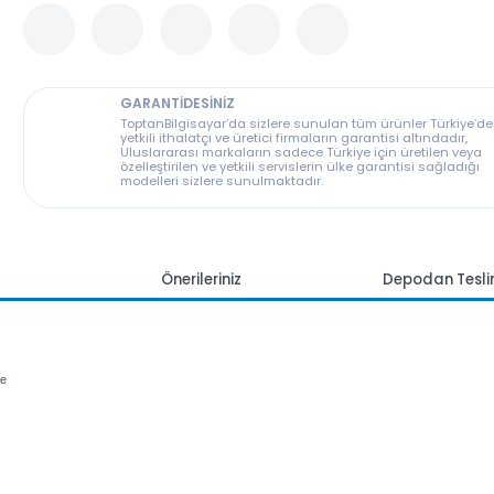
GARANTİDESİNİZ
ToptanBilgisayar’da sizlere sunulan tüm ürünler T
yetkili ithalatçı ve üretici firmaların garantisi altın
Uluslararası markaların sadece Türkiye için üreti
özelleştirilen ve yetkili servislerin ülke garantisi s
modelleri sizlere sunulmaktadır.
mlar
Önerileriniz
Depoda
lir
amak ve
enli