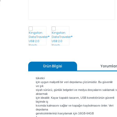
Rampage X-HORSE Tempered
Glass 600W 80 Plus Bronze
4*Rainbow Fan 1*Usb 3.0 1*Usb 2.0
Gaming Kasa
4.564,80 TL
Ürün Bilgisi
Yoru
tüketici
için uygun maliyetli bir veri depolama çözümüdür. Bu güveni
ve şık
siyah sürücü, günlük belgeleri ve medya dosyalarını sakl
aktarmak
için idealdir. Kayar kapaklı tasarım, USB konektörünün güv
biçimde iç