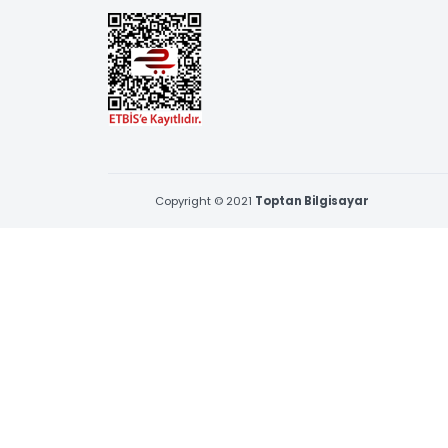
BİZE ULAŞIN
Çamçeşme Mah. Erva Sk. No:1 Pendik,İstanbul
0216 397 53 96 & 0539 377 53 96
satis@toptanbilgisayar.net
09:00 - 18:30, Pazartesi - Cuma
Cumartesi 09:00 - 12:30
Copyright © 2021
Toptan Bilgisayar