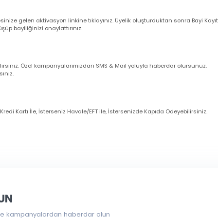
larım ?
nuz cep telefonu numarasına ve e-mail adresinize sipariş bilgileriniz oto
uğunu sistemden kontrol ediniz.
dresinize gelen aktivasyon linkine tıklayınız. Üyelik oluşturduktan sonra 
örüşüp bayiliğinizi onaylattırınız.
imli alırsınız. Özel kampanyalarımızdan SMS & Mail yoluyla haberdar olur
zanırsınız.
eniz Kredi Kartı İle, İsterseniz Havale/EFT ile, İstersenizde Kapıda Ödeye
larında ve diğer konularda yetersiz gördüğünüz noktaları öneri form
eri
İstanbul Pendik
’teki depomuzdan kendi imkânlarınızla almak istiyors