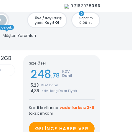
0 216 397
53 96
0
Üye / Bayi Girişi
Sepetim
ARA
yada
Kayıt Ol
0,00 TL
gerçek
u
Müşteri Yorumları
DT104-32GB
Size Özel
248
GÜN KARGO
KDV
,78
Dahil
5,23
KDV Dahil
4,36
Kdv Hariç Dolar Fiyatı
Kredi kartlarına
vade farksız 3-6
taksit imkanı