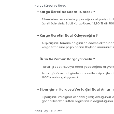
Ürünle birlikte gelen faturanız aynı zamand
iki nüsha fatura bulunduğuna ve üründe herh
takdirde kargonuzu teslim almayıp, tutanak t
takdirde iade ve değişim talebiniz karşılanama
Kargo Süreci ve Ücreti
- Kargo Ücreti Ne Kadar Tutacak ?
Sitemizden tek seferde yapacağınız alışverişi
ücreti ödersiniz. Sabit Kargo Ücreti 12,90 TL d
- Kargo Ücretini Nasıl Ödeyeceğim ?
Alışverişinizi tamamladığınızda ödeme ekranı
kargo firmasına peşin ödenir. Böylece ürününü
- Ürün Ne Zaman Kargoya Verilir ?
Hafta içi saat 15:00'ya kadar yapacağınız alış
Pazar günü ve tatil günlerinde verilen sipariş
11:00'a kadar çalışıyoruz).