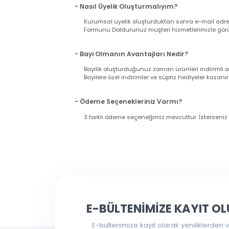
- Siparişimin Kargoya Verildiğini Nasıl An
Siparişinizi verdiğiniz esnada girmiş olduğu
gönderilecektir. Lütfen bilgilerinizin doğrul
Nasıl Bayi Olurum?
- Nasıl Üyelik Oluşturmalıyım?
Kurumsal üyelik oluşturduktan sonra e-mail a
Formunu Doldurunuz müşteri hizmetlerimizle g
- Bayi Olmanın Avantajları Nedir?
Bayilik oluşturduğunuz zaman ürünleri indir
Bayilere özel indirimler ve süpriz hediyeler ka
- Ödeme Seçenekleriniz Varmı?
3 farklı ödeme seçeneğimiz mevcuttur. İsters
Bu ürünün fiyat bilgisi, resim, ürün açıklama
Toptanbilgisayar.net üzerinden verdiğiniz siparişl