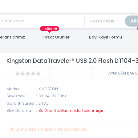
TAN FİYAT ALMAK İÇİN satis@toptanbilgisayar.net MAİL ATINIZ.
ARİŞLERİNİZİ AYNI GÜN KARGO İLE GÖNDERİYORUZ!
indirimli
Referanslarımız
Fırsat Ürünleri
Bayi Kayıt Form
Kingston DataTraveler® USB 2.0 Flash 
AYNI 
Marka
KINGSTON
Stok Kodu
DT104-32GBbz
Garanti Süresi
24 Ay
Stok Durumu
Bu Ürün Stoklarımızda Tükenmiştir.
Bu ürünü depomuzdan da alabilirsiniz