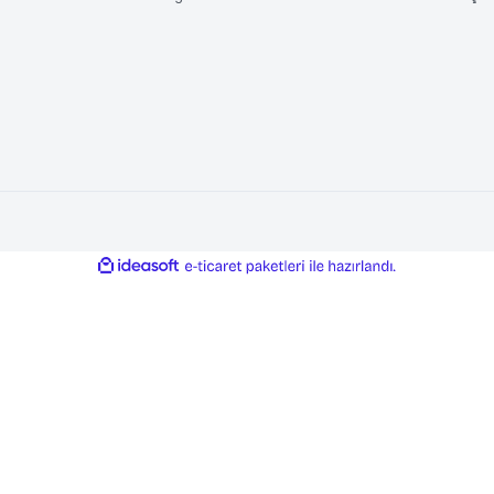
FİRMA BİLGİLERİ
ÖD
Hakkımızda
Banka
Referanslarımız
e-Ö
Kariyer ve Staj
Mail
İletişim
Ödem
Blog
Ödem
ile
ideasoft
e-
hazırla
ticaret