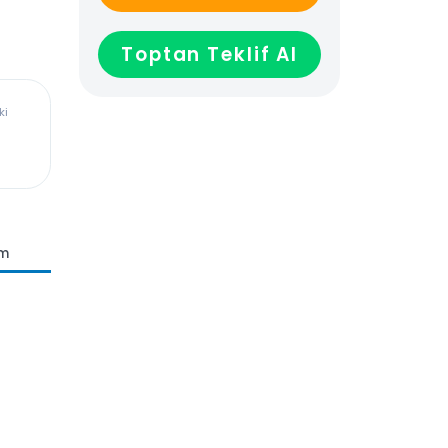
GELİNCE HABER VER
Toptan Teklif Al
ürkiye’deki
dadır,
len veya
ağladığı
n Teslim