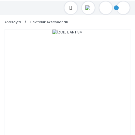
TOPTAN FİYAT ALMAK İÇİN satis@toptanbilgisayar.net MAİL ATINIZ.
SİPARİŞLERİNİZİ AYNI GÜN KARGO İLE GÖNDERİYORUZ!
Anasayfa
Elektronik Aksesuarları