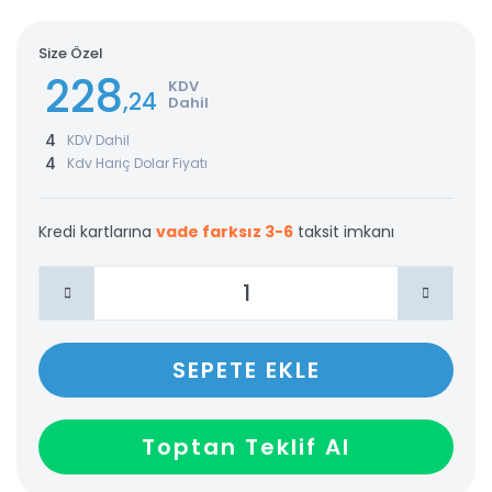
Size Özel
228
KDV
,24
Dahil
4
KDV Dahil
4
Kdv Hariç Dolar Fiyatı
Kredi kartlarına
vade farksız 3-6
taksit imkanı
SEPETE EKLE
Toptan Teklif Al