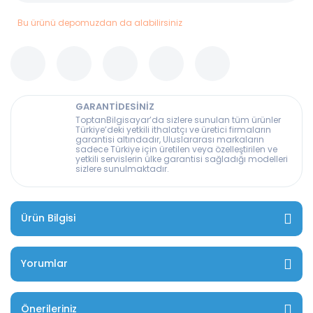
Bu ürünü depomuzdan da alabilirsiniz
GARANTİDESİNİZ
ToptanBilgisayar’da sizlere sunulan tüm ürünler
Türkiye’deki yetkili ithalatçı ve üretici firmaların
garantisi altındadır, Uluslararası markaların
sadece Türkiye için üretilen veya özelleştirilen ve
yetkili servislerin ülke garantisi sağladığı modelleri
sizlere sunulmaktadır.
Ürün Bilgisi
Yorumlar
Önerileriniz