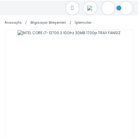
TOPTAN FİYAT ALMAK İÇİN satis@toptanbilgisayar.net MAİL ATINIZ.
SİPARİŞLERİNİZİ AYNI GÜN KARGO İLE GÖNDERİYORUZ!
Anasayfa
Bilgisayar Bileşenleri
İşlemciler