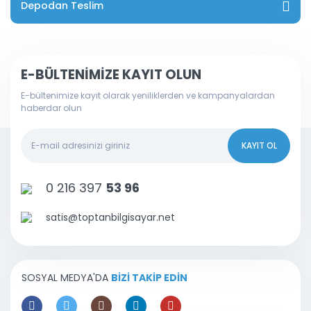
Depodan Teslim
E-BÜLTENİMİZE KAYIT OLUN
E-bültenimize kayıt olarak yeniliklerden ve kampanyalardan
haberdar olun
KAYIT OL
0 216 397
53 96
satis@toptanbilgisayar.net
SOSYAL MEDYA'DA
BİZİ TAKİP EDİN