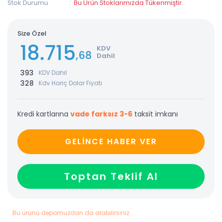
Stok Durumu
Bu Ürün Stoklarımızda Tükenmiştir.
Size Özel
18.715
KDV
,68
Dahil
393
KDV Dahil
328
Kdv Hariç Dolar Fiyatı
Kredi kartlarına
vade farksız 3-6
taksit imkanı
GELİNCE HABER VER
Toptan Teklif Al
Bu ürünü depomuzdan da alabilirsiniz