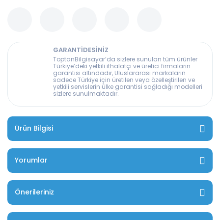
GARANTİDESİNİZ
ToptanBilgisayar’da sizlere sunulan tüm ürünler
Türkiye’deki yetkili ithalatçı ve üretici firmaların
garantisi altındadır, Uluslararası markaların
sadece Türkiye için üretilen veya özelleştirilen ve
yetkili servislerin ülke garantisi sağladığı modelleri
sizlere sunulmaktadır.
Ürün Bilgisi
Yorumlar
Önerileriniz