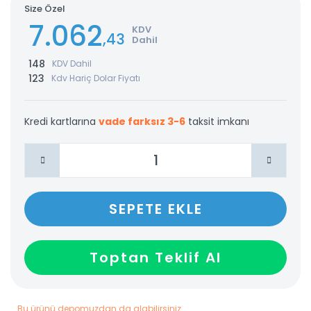
Size Özel
7.062
KDV
,43
Dahil
148
KDV Dahil
123
Kdv Hariç Dolar Fiyatı
Kredi kartlarına
vade farksız 3-6
taksit imkanı
SEPETE EKLE
Toptan Teklif Al
Bu ürünü depomuzdan da alabilirsiniz