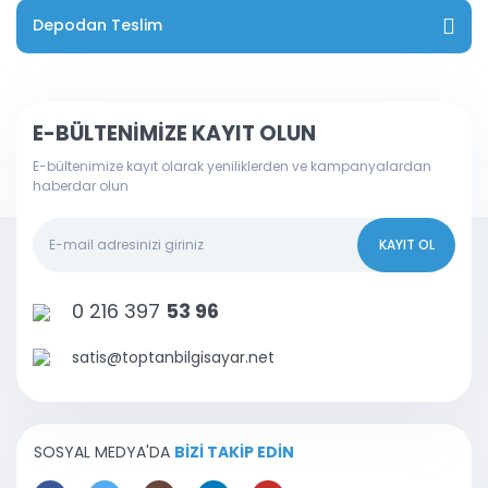
Depodan Teslim
E-BÜLTENİMİZE KAYIT OLUN
E-bültenimize kayıt olarak yeniliklerden ve kampanyalardan
haberdar olun
KAYIT OL
0 216 397
53 96
satis@toptanbilgisayar.net
SOSYAL MEDYA'DA
BİZİ TAKİP EDİN