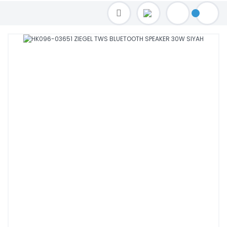
TOPTAN FİYAT ALMAK İÇİN satis@toptanbilgisayar.net MAİL ATINIZ.
SİPARİŞLERİNİZİ AYNI GÜN KARGO İLE GÖNDERİYORUZ!