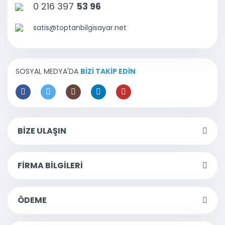
0 216 397
53 96
satis@toptanbilgisayar.net
SOSYAL MEDYA'DA
BİZİ TAKİP EDİN
BİZE ULAŞIN
FİRMA BİLGİLERİ
ÖDEME