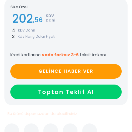
Size Özel
202
KDV
,56
Dahil
4
KDV Dahil
3
Kdv Hariç Dolar Fiyatı
Kredi kartlarına
vade farksız 3-6
taksit imkanı
GELİNCE HABER VER
Toptan Teklif Al
Bu ürünü depomuzdan da alabilirsiniz