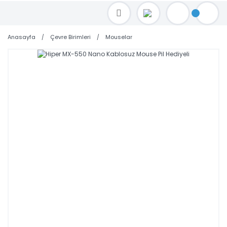
TOPTAN FİYAT ALMAK İÇİN satis@toptanbilgisayar.net MAİL ATINIZ.
SİPARİŞLERİNİZİ AYNI GÜN KARGO İLE GÖNDERİYORUZ!
Anasayfa
Çevre Birimleri
Mouselar