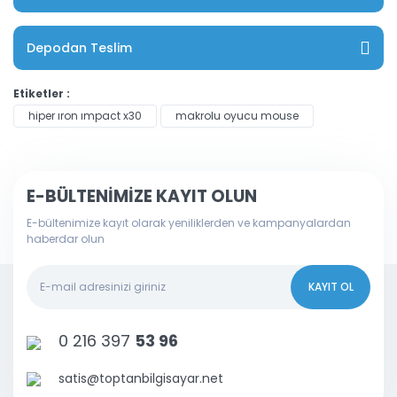
Depodan Teslim
Etiketler :
hiper ıron ımpact x30
makrolu oyucu mouse
E-BÜLTENİMİZE KAYIT OLUN
E-bültenimize kayıt olarak yeniliklerden ve kampanyalardan
haberdar olun
KAYIT OL
0 216 397
53 96
satis@toptanbilgisayar.net