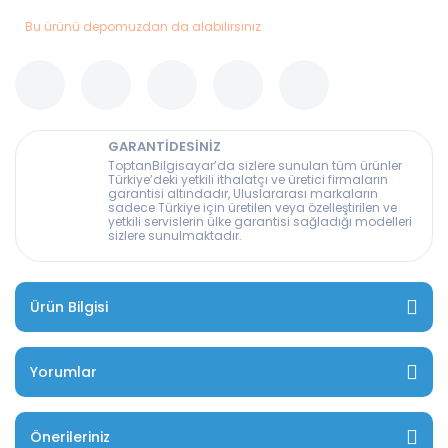
Bu ürünü depomuzdan da alabilirsiniz
GARANTİDESİNİZ
ToptanBilgisayar’da sizlere sunulan tüm ürünler
Türkiye’deki yetkili ithalatçı ve üretici firmaların
garantisi altındadır, Uluslararası markaların
sadece Türkiye için üretilen veya özelleştirilen ve
yetkili servislerin ülke garantisi sağladığı modelleri
sizlere sunulmaktadır.
Ürün Bilgisi
Yorumlar
Önerileriniz