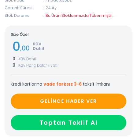
Stok Kodu
ImpactX30bz
Garanti Süresi
24 Ay
Stok Durumu
Bu Ürün Stoklarımızda Tükenmiştir.
Size Özel
0
KDV
,00
Dahil
0
KDV Dahil
0
Kdv Hariç Dolar Fiyatı
Kredi kartlarına
vade farksız 3-6
taksit imkanı
GELİNCE HABER VER
Toptan Teklif Al