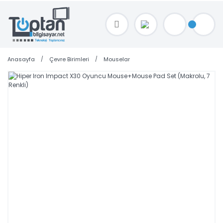
TOPTAN FİYAT ALMAK İÇİN satis@toptanbilgisayar.net MAİL ATINIZ.
SİPARİŞLERİNİZİ AYNI GÜN KARGO İLE GÖNDERİYORUZ!
Anasayfa
Çevre Birimleri
Mouselar