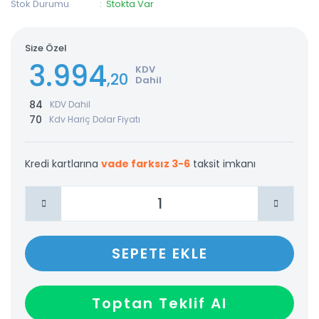
Stok Durumu
Stokta Var
Size Özel
3.994
KDV
,20
Dahil
84
KDV Dahil
70
Kdv Hariç Dolar Fiyatı
Kredi kartlarına
vade farksız 3-6
taksit imkanı
SEPETE EKLE
Toptan Teklif Al