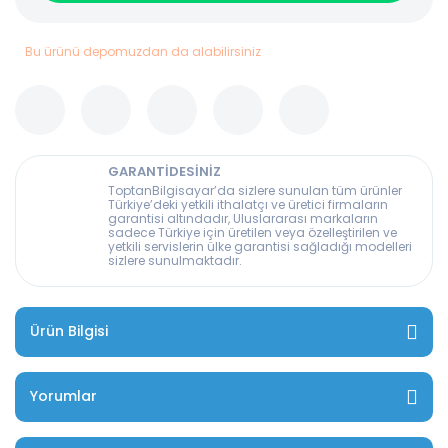
Bu ürünü depomuzdan da alabilirsiniz
GARANTİDESİNİZ
ToptanBilgisayar’da sizlere sunulan tüm ürünler
Türkiye’deki yetkili ithalatçı ve üretici firmaların
garantisi altındadır, Uluslararası markaların
sadece Türkiye için üretilen veya özelleştirilen ve
yetkili servislerin ülke garantisi sağladığı modelleri
sizlere sunulmaktadır.
Ürün Bilgisi
Yorumlar