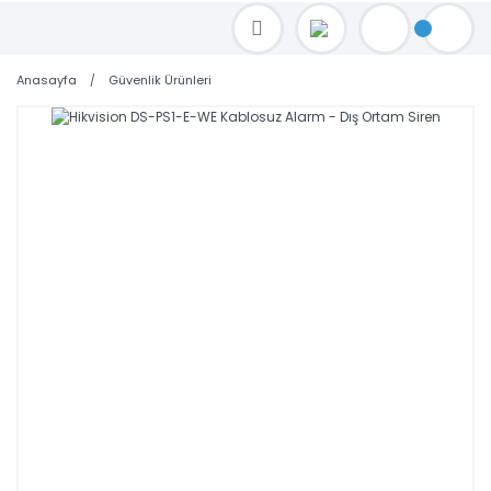
TOPTAN FİYAT ALMAK İÇİN satis@toptanbilgisayar.net MAİL ATINIZ.
SİPARİŞLERİNİZİ AYNI GÜN KARGO İLE GÖNDERİYORUZ!
Anasayfa
Güvenlik Ürünleri