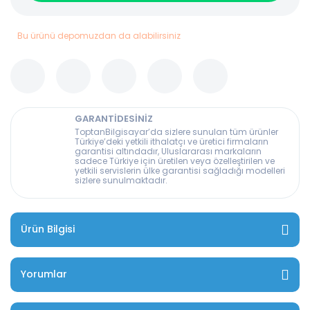
Bu ürünü depomuzdan da alabilirsiniz
GARANTİDESİNİZ
ToptanBilgisayar’da sizlere sunulan tüm ürünler
Türkiye’deki yetkili ithalatçı ve üretici firmaların
garantisi altındadır, Uluslararası markaların
sadece Türkiye için üretilen veya özelleştirilen ve
yetkili servislerin ülke garantisi sağladığı modelleri
sizlere sunulmaktadır.
Ürün Bilgisi
Yorumlar