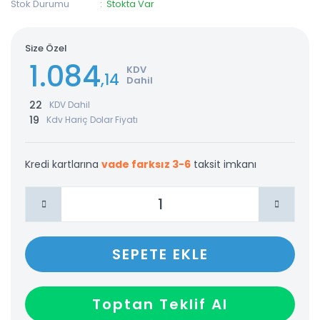
Stok Durumu
Stokta Var
Size Özel
1.084
KDV
,14
Dahil
22
KDV Dahil
19
Kdv Hariç Dolar Fiyatı
Kredi kartlarına
vade farksız 3-6
taksit imkanı
SEPETE EKLE
Toptan Teklif Al