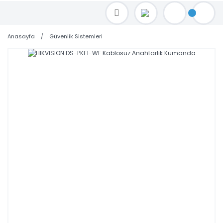
TOPTAN FİYAT ALMAK İÇİN satis@toptanbilgisayar.net MAİL ATINIZ.
SİPARİŞLERİNİZİ AYNI GÜN KARGO İLE GÖNDERİYORUZ!
Anasayfa
Güvenlik Sistemleri