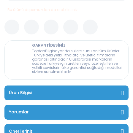
Bu ürünü depomuzdan da alabilirsiniz
GARANTİDESİNİZ
ToptanBilgisayar’da sizlere sunulan tüm ürünler
Türkiye’deki yetkili ithalatçı ve üretici firmaların
garantisi altındadır, Uluslararası markaların
sadece Türkiye için üretilen veya özelleştirilen ve
yetkili servislerin ülke garantisi sağladığı modelleri
sizlere sunulmaktadır.
Ürün Bilgisi
Yorumlar
Önerileriniz