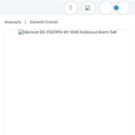
TOPTAN FİYAT ALMAK İÇİN satis@toptanbilgisayar.net MAİL ATINIZ.
SİPARİŞLERİNİZİ AYNI GÜN KARGO İLE GÖNDERİYORUZ!
Anasayfa
Güvenlik Ürünleri