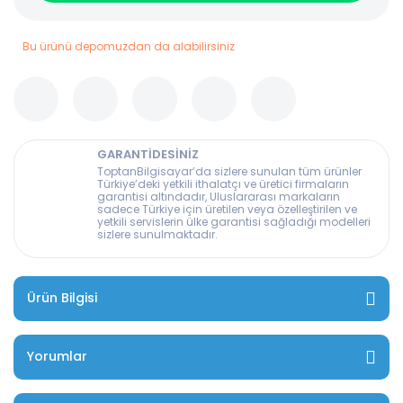
Bu ürünü depomuzdan da alabilirsiniz
GARANTİDESİNİZ
ToptanBilgisayar’da sizlere sunulan tüm ürünler
Türkiye’deki yetkili ithalatçı ve üretici firmaların
garantisi altındadır, Uluslararası markaların
sadece Türkiye için üretilen veya özelleştirilen ve
yetkili servislerin ülke garantisi sağladığı modelleri
sizlere sunulmaktadır.
Ürün Bilgisi
Yorumlar