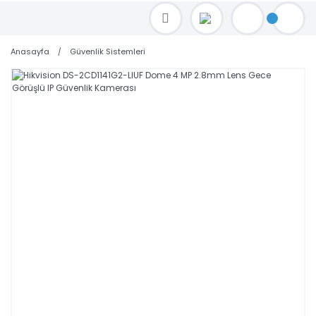
TOPTAN FİYAT ALMAK İÇİN satis@toptanbilgisayar.net MAİL ATINIZ.
SİPARİŞLERİNİZİ AYNI GÜN KARGO İLE GÖNDERİYORUZ!
Anasayfa
Güvenlik Sistemleri