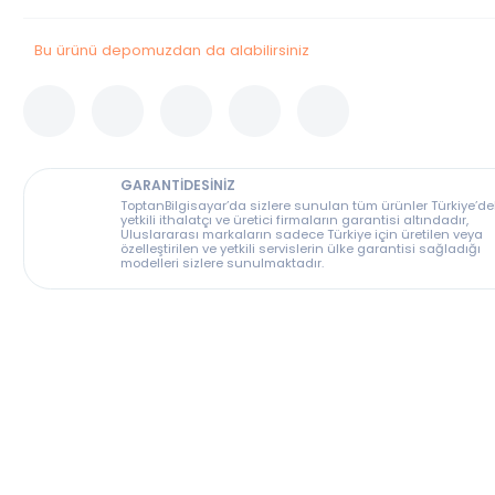
Stok Durumu
Bu Ürün Stoklarımızda Tükenmiştir.
Bu ürünü depomuzdan da alabilirsiniz
GARANTİDESİNİZ
ToptanBilgisayar’da sizlere sunulan tüm ürünler T
yetkili ithalatçı ve üretici firmaların garantisi altın
Uluslararası markaların sadece Türkiye için üreti
özelleştirilen ve yetkili servislerin ülke garantisi s
modelleri sizlere sunulmaktadır.