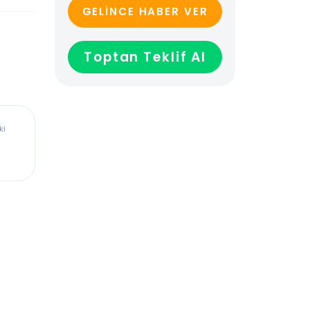
GELİNCE HABER VER
Toptan Teklif Al
ürkiye’deki
dadır,
len veya
ağladığı