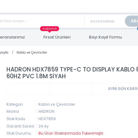
TAN FİYAT ALMAK İÇİN satis@toptanbilgisayar.net MAİL ATINIZ.
ARİŞLERİNİZİ AYNI GÜN KARGO İLE GÖNDERİYORUZ!
indirimli
Referanslarımız
Fırsat Ürünleri
Bayi Kayıt Form
Anasayfa
Kablo ve Çeviriciler
HADRON HDX7859 TYPE-C TO DISPLAY K
60HZ PVC 1.8M SİYAH
AYNI 
Kategori
Kablo ve Çeviriciler
Marka
HADRON
Stok Kodu
HDX7859
Garanti Süresi
24 Ay