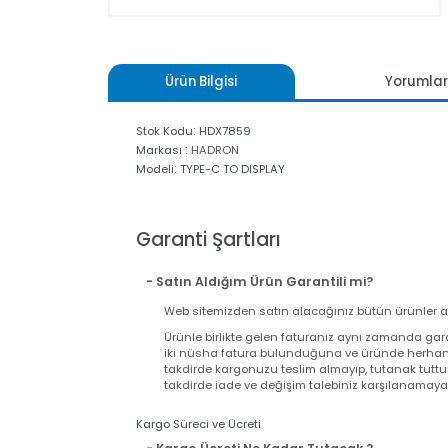
Ürün Bilgisi
Yoru
:
Stok Kodu
HDX7859
:
Markası
HADRON
:
Modeli
TYPE-C TO DISPLAY
Garanti Şartları
- Satın Aldığım Ürün Garantili mi?
Web sitemizden satın alacağınız bütün ürünler
Ürünle birlikte gelen faturanız aynı zamand
iki nüsha fatura bulunduğuna ve üründe herh