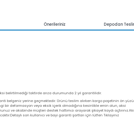
mlar
Önerileriniz
Depoda
 aksi belirtilmediği taktirde arıza durumunda 2 yıl garantilidir.
a garanti belgeniz yerine geçmektedir. Ürünü teslim alırken kargo poşeti
angi bir deformasyon veya eksik içerik olmadığına kesinlikle emin olun,