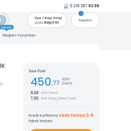
0 216 397
53 96
Üye / Bayi Girişi
ARA
Sepetim
yada
Kayıt Ol
gerçek
u
Müşteri Yorumları
ABLO 8K
Size Özel
450
KDV
,77
Dahil
GÜN KARGO
9,48
KDV Dahil
7,90
Kdv Hariç Dolar Fiyatı
Kredi kartlarına
vade farksız 3-6
taksit imkanı