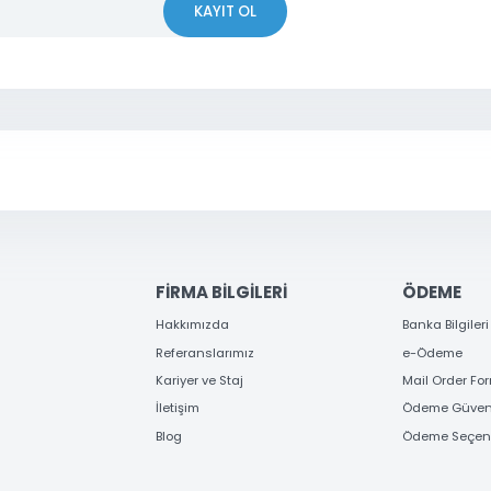
iyor.
Yorum Yaz
 OLUN
erden ve kampanyalardan haberdar olun
KAYIT OL
Gönder
FİRMA BİLGİLERİ
ÖD