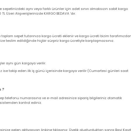
utturunuz ve akabinde müşteri destek hattımızı arayarak şikayet kaydı açt
yacaktır.Detaylı son kullanıcı ve bayi garanti şartları için lütfen Tıklayını
nizde sepetinizdeki aynı veya farklı ürünler için adet sınırı olmaksızın sab
ir. 500 TL Üzeri Alışverişlerinizde KARGO BEDAVA 'dır.
nda toplam sepet tutarınıza kargo ücreti eklenir ve kargo ücreti bizim ta
z size teslim edildiğinde hiçbir sürpriz kargo ücretiyle karşılaşmazsınız.
verişler aynı gün kargoya verilir.
leriniz ise takip eden ilk iş günü içerisinde kargoya verilir (Cumartesi gün
larım ?
nuz cep telefonu numarasına ve e-mail adresinize sipariş bilgileriniz oto