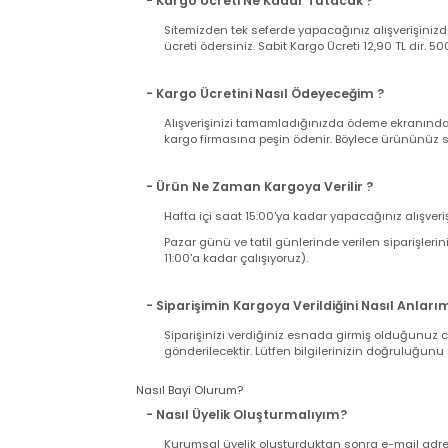
takdirde kargonuzu teslim almayıp, tutanak t
takdirde iade ve değişim talebiniz karşılanama
Kargo Süreci ve Ücreti
- Kargo Ücreti Ne Kadar Tutacak ?
Sitemizden tek seferde yapacağınız alışverişi
ücreti ödersiniz. Sabit Kargo Ücreti 12,90 TL d
- Kargo Ücretini Nasıl Ödeyeceğim ?
Alışverişinizi tamamladığınızda ödeme ekranı
kargo firmasına peşin ödenir. Böylece ürününü
- Ürün Ne Zaman Kargoya Verilir ?
Hafta içi saat 15:00'ya kadar yapacağınız alış
Pazar günü ve tatil günlerinde verilen sipariş
11:00'a kadar çalışıyoruz).
- Siparişimin Kargoya Verildiğini Nasıl An
Siparişinizi verdiğiniz esnada girmiş olduğu