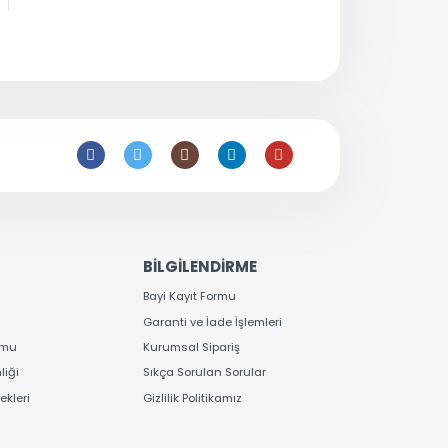
0 216 397
53 96
satis@toptanbilgisayar.net
EME
BİLGİLENDİRME