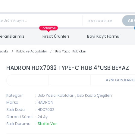
TAN FİYAT ALMAK İÇİN satis@toptanbilgisayar.net MAİL ATINIZ.
ARİŞLERİNİZİ AYNI GÜN KARGO İLE GÖNDERİYORUZ!
indirimli
Referanslarımız
Fırsat Ürünleri
Bayi Kayıt Form
Anasayfa
Kablo ve Adaptörler
Usb Yazıcı Kabloları
HADRON HDX7032 TYPE-C HUB 4*USB B
AYNI 
Kategori
Usb Yazıcı Kabloları
,
Usb Kablo Çeşitleri
Marka
HADRON
Stok Kodu
HDX7032
Garanti Süresi
24 Ay
Stok Durumu
Stokta Var