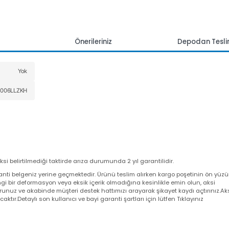
mlar
Önerileriniz
Depoda
Yok
CV00006LLZKH
 aksi belirtilmediği taktirde arıza durumunda 2 yıl garantilidir.
a garanti belgeniz yerine geçmektedir. Ürünü teslim alırken kargo poşeti
angi bir deformasyon veya eksik içerik olmadığına kesinlikle emin olun,