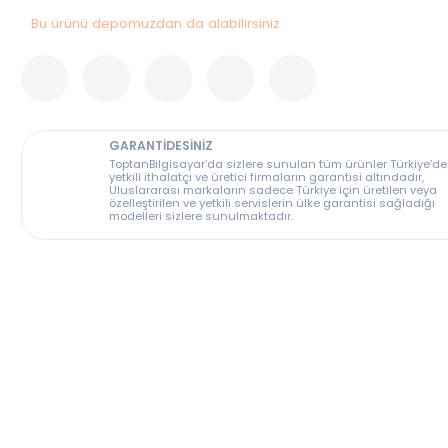
Bu ürünü depomuzdan da alabilirsiniz
GARANTİDESİNİZ
ToptanBilgisayar’da sizlere sunulan tüm ürünler T
yetkili ithalatçı ve üretici firmaların garantisi altın
Uluslararası markaların sadece Türkiye için üreti
özelleştirilen ve yetkili servislerin ülke garantisi s
modelleri sizlere sunulmaktadır.