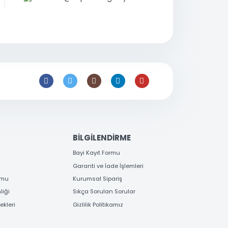
0 216 397
53 96
satis@toptanbilgisayar.net
EME
BİLGİLENDİRME