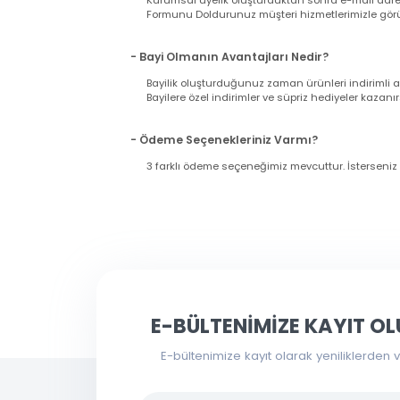
gönderilecektir. Lütfen bilgilerinizin doğrul
Nasıl Bayi Olurum?
- Nasıl Üyelik Oluşturmalıyım?
Kurumsal üyelik oluşturduktan sonra e-mail a
Formunu Doldurunuz müşteri hizmetlerimizle g
- Bayi Olmanın Avantajları Nedir?
Bayilik oluşturduğunuz zaman ürünleri indir
Bayilere özel indirimler ve süpriz hediyeler ka
- Ödeme Seçenekleriniz Varmı?
3 farklı ödeme seçeneğimiz mevcuttur. İsters
Bu ürünün fiyat bilgisi, resim, ürün açıklama
Toptanbilgisayar.net üzerinden verdiğiniz siparişl
tamamlama ekranında
"depo teslim"
seçeneğin
kullanarak tarafımıza iletebilirsiniz.
Siparişlerinizi depomuza gelmeden
30 dakika ö
Görüş ve önerileriniz için teşekkür ederiz.
Depodan almak istediğiniz siparişleri
en geç 17:0