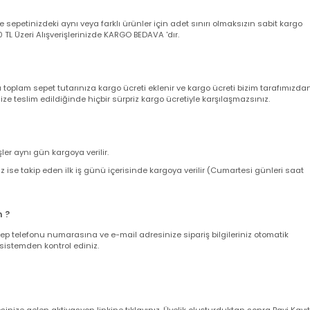
utturunuz ve akabinde müşteri destek hattımızı arayarak şikayet kaydı açt
yacaktır.Detaylı son kullanıcı ve bayi garanti şartları için lütfen Tıklayını
nizde sepetinizdeki aynı veya farklı ürünler için adet sınırı olmaksızın sab
ir. 500 TL Üzeri Alışverişlerinizde KARGO BEDAVA 'dır.
nda toplam sepet tutarınıza kargo ücreti eklenir ve kargo ücreti bizim ta
z size teslim edildiğinde hiçbir sürpriz kargo ücretiyle karşılaşmazsınız.
verişler aynı gün kargoya verilir.
leriniz ise takip eden ilk iş günü içerisinde kargoya verilir (Cumartesi gün
larım ?
nuz cep telefonu numarasına ve e-mail adresinize sipariş bilgileriniz oto