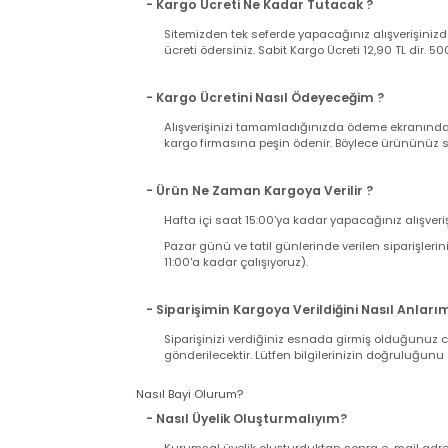
takdirde kargonuzu teslim almayıp, tutanak t
takdirde iade ve değişim talebiniz karşılanama
Kargo Süreci ve Ücreti
- Kargo Ücreti Ne Kadar Tutacak ?
Sitemizden tek seferde yapacağınız alışverişi
ücreti ödersiniz. Sabit Kargo Ücreti 12,90 TL d
- Kargo Ücretini Nasıl Ödeyeceğim ?
Alışverişinizi tamamladığınızda ödeme ekranı
kargo firmasına peşin ödenir. Böylece ürününü
- Ürün Ne Zaman Kargoya Verilir ?
Hafta içi saat 15:00'ya kadar yapacağınız alış
Pazar günü ve tatil günlerinde verilen sipariş
11:00'a kadar çalışıyoruz).
- Siparişimin Kargoya Verildiğini Nasıl An
Siparişinizi verdiğiniz esnada girmiş olduğu