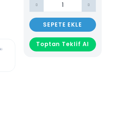
SEPETE EKLE
Toptan Teklif Al
ürkiye’deki
dadır,
len veya
ağladığı