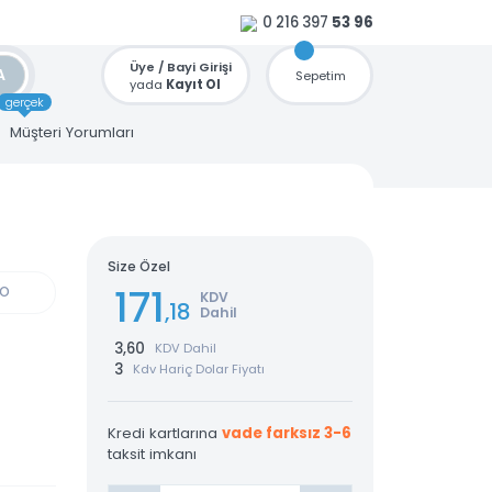
0 216 397
53 96
Üye / Bayi Girişi
ARA
Sepetim
yada
Kayıt Ol
gerçek
u
Müşteri Yorumları
EYAZ
Size Özel
171
GÜN KARGO
KDV
,18
Dahil
3,60
KDV Dahil
3
Kdv Hariç Dolar Fiyatı
Kredi kartlarına
vade farksız 3-6
taksit imkanı