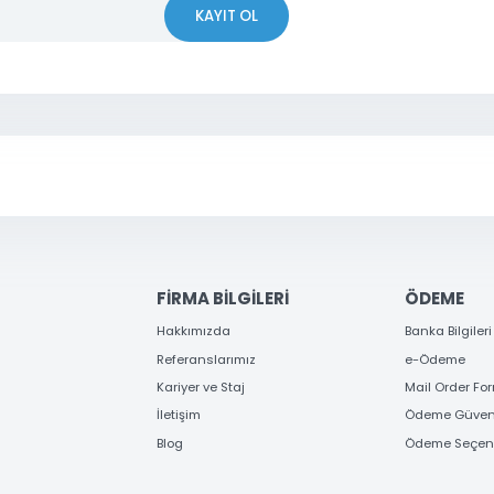
iyor.
Yorum Yaz
 OLUN
erden ve kampanyalardan haberdar olun
KAYIT OL
Gönder
FİRMA BİLGİLERİ
ÖD