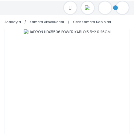
TOPTAN FİYAT ALMAK İÇİN satis@toptanbilgisayar.net MAİL ATINIZ.
SİPARİŞLERİNİZİ AYNI GÜN KARGO İLE GÖNDERİYORUZ!
Anasayfa
Kamera Aksesuarlar
Cctv Kamera Kabloları