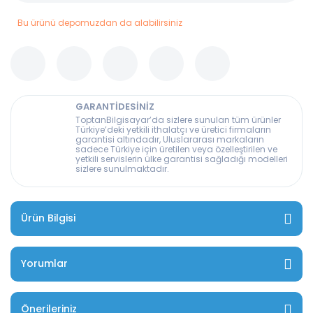
Bu ürünü depomuzdan da alabilirsiniz
GARANTİDESİNİZ
ToptanBilgisayar’da sizlere sunulan tüm ürünler
Türkiye’deki yetkili ithalatçı ve üretici firmaların
garantisi altındadır, Uluslararası markaların
sadece Türkiye için üretilen veya özelleştirilen ve
yetkili servislerin ülke garantisi sağladığı modelleri
sizlere sunulmaktadır.
Ürün Bilgisi
Yorumlar
Önerileriniz