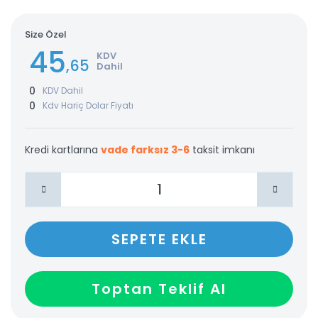
Size Özel
45
KDV
,65
Dahil
0
KDV Dahil
0
Kdv Hariç Dolar Fiyatı
Kredi kartlarına
vade farksız 3-6
taksit imkanı
SEPETE EKLE
Toptan Teklif Al