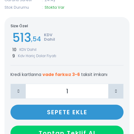
Stok Durumu
Stokta Var
Size Özel
513
KDV
,54
Dahil
10
KDV Dahil
9
Kdv Hariç Dolar Fiyatı
Kredi kartlarına
vade farksız 3-6
taksit imkanı
SEPETE EKLE
Toptan Teklif Al