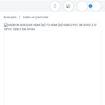
TOPTAN FİYAT ALMAK İÇİN satis@toptanbilgisayar.net MAİL ATINIZ.
SİPARİŞLERİNİZİ AYNI GÜN KARGO İLE GÖNDERİYORUZ!
Anasayfa
Kablo ve Çeviriciler