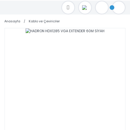
TOPTAN FİYAT ALMAK İÇİN satis@toptanbilgisayar.net MAİL ATINIZ.
SİPARİŞLERİNİZİ AYNI GÜN KARGO İLE GÖNDERİYORUZ!
Anasayfa
Kablo ve Çeviriciler