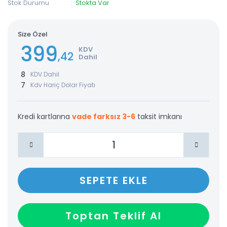
Stok Durumu
Stokta Var
Size Özel
399
KDV
,42
Dahil
8
KDV Dahil
7
Kdv Hariç Dolar Fiyatı
Kredi kartlarına
vade farksız 3-6
taksit imkanı
SEPETE EKLE
Toptan Teklif Al