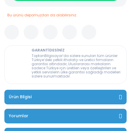
Bu ürünü depomuzdan da alabilirsiniz
GARANTİDESİNİZ
ToptanBilgisayar’da sizlere sunulan tüm ürünler
Türkiye’deki yetkili ithalatçı ve üretici firmaların
garantisi altındadır, Uluslararası markaların
sadece Türkiye için üretilen veya özelleştirilen ve
yetkili servislerin ülke garantisi sağladığı modelleri
sizlere sunulmaktadır.
Ürün Bilgisi
Yorumlar