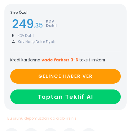
Size Özel
249
KDV
,35
Dahil
5
KDV Dahil
4
Kdv Hariç Dolar Fiyatı
Kredi kartlarına
vade farksız 3-6
taksit imkanı
GELİNCE HABER VER
Toptan Teklif Al
Bu ürünü depomuzdan da alabilirsiniz