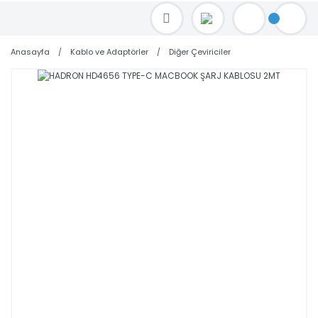
TOPTAN FİYAT ALMAK İÇİN satis@toptanbilgisayar.net MAİL ATINIZ.
SİPARİŞLERİNİZİ AYNI GÜN KARGO İLE GÖNDERİYORUZ!
Anasayfa
Kablo ve Adaptörler
Diğer Çeviriciler