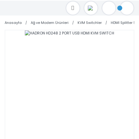
TOPTAN FİYAT ALMAK İÇİN satis@toptanbilgisayar.net MAİL ATINIZ.
SİPARİŞLERİNİZİ AYNI GÜN KARGO İLE GÖNDERİYORUZ!
Anasayfa
Ağ ve Modem Ürünleri
KVM Switchler
HDMI Splitter Sw