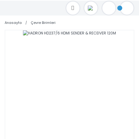
TOPTAN FİYAT ALMAK İÇİN satis@toptanbilgisayar.net MAİL ATINIZ.
SİPARİŞLERİNİZİ AYNI GÜN KARGO İLE GÖNDERİYORUZ!
Anasayfa
Çevre Birimleri