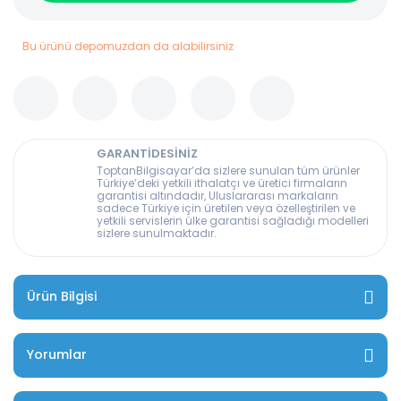
Bu ürünü depomuzdan da alabilirsiniz
GARANTİDESİNİZ
ToptanBilgisayar’da sizlere sunulan tüm ürünler
Türkiye’deki yetkili ithalatçı ve üretici firmaların
garantisi altındadır, Uluslararası markaların
sadece Türkiye için üretilen veya özelleştirilen ve
yetkili servislerin ülke garantisi sağladığı modelleri
sizlere sunulmaktadır.
Ürün Bilgisi
Yorumlar