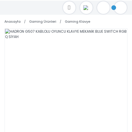
TOPTAN FİYAT ALMAK İÇİN satis@toptanbilgisayar.net MAİL ATINIZ.
SİPARİŞLERİNİZİ AYNI GÜN KARGO İLE GÖNDERİYORUZ!
Anasayfa
Gaming Ürünleri
Gaming Klavye