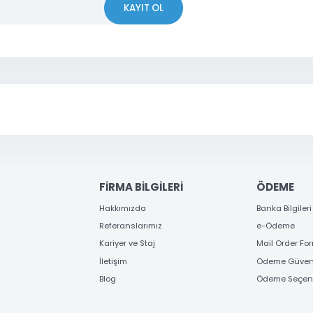
iyor.
Yorum Yaz
 OLUN
erden ve kampanyalardan haberdar olun
KAYIT OL
Gönder