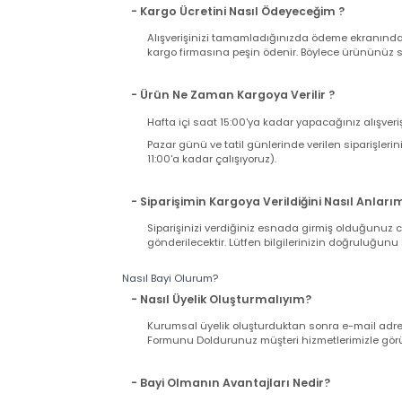
Kargo Süreci ve Ücreti
- Kargo Ücreti Ne Kadar Tutacak ?
Sitemizden tek seferde yapacağınız alışverişi
ücreti ödersiniz. Sabit Kargo Ücreti 12,90 TL d
- Kargo Ücretini Nasıl Ödeyeceğim ?
Alışverişinizi tamamladığınızda ödeme ekranı
kargo firmasına peşin ödenir. Böylece ürününü
- Ürün Ne Zaman Kargoya Verilir ?
Hafta içi saat 15:00'ya kadar yapacağınız alış
Pazar günü ve tatil günlerinde verilen sipariş
11:00'a kadar çalışıyoruz).
- Siparişimin Kargoya Verildiğini Nasıl An
Siparişinizi verdiğiniz esnada girmiş olduğu
gönderilecektir. Lütfen bilgilerinizin doğrul