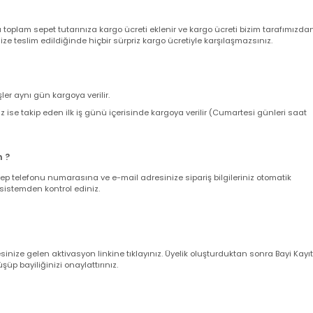
nizde sepetinizdeki aynı veya farklı ürünler için adet sınırı olmaksızın sab
ir. 500 TL Üzeri Alışverişlerinizde KARGO BEDAVA 'dır.
nda toplam sepet tutarınıza kargo ücreti eklenir ve kargo ücreti bizim ta
z size teslim edildiğinde hiçbir sürpriz kargo ücretiyle karşılaşmazsınız.
verişler aynı gün kargoya verilir.
leriniz ise takip eden ilk iş günü içerisinde kargoya verilir (Cumartesi gün
larım ?
nuz cep telefonu numarasına ve e-mail adresinize sipariş bilgileriniz oto
uğunu sistemden kontrol ediniz.