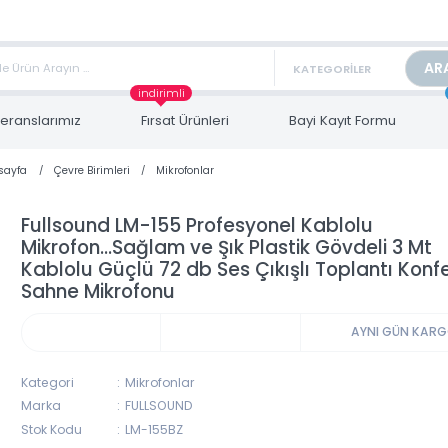
TAN FİYAT ALMAK İÇİN satis@toptanbilgisayar.net MAİL ATINIZ.
ARİŞLERİNİZİ AYNI GÜN KARGO İLE GÖNDERİYORUZ!
indirimli
Referanslarımız
Fırsat Ürünleri
Bayi Kayıt Form
Anasayfa
Çevre Birimleri
Mikrofonlar
Fullsound LM-155 Profesyonel Kablolu
Mikrofon...Sağlam ve Şık Plastik Gövdeli
Kablolu Güçlü 72 db Ses Çıkışlı Toplant
Sahne Mikrofonu
AYNI 
Kategori
Mikrofonlar
Marka
FULLSOUND