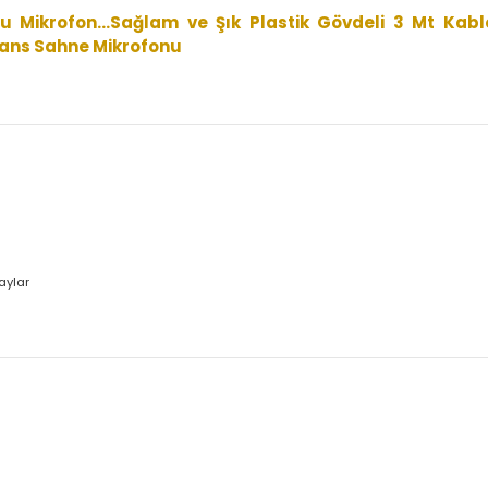
mlar
Önerileriniz
Depoda
lolu Mikrofon...Sağlam ve Şık Plastik Gövdeli 3 M
onferans Sahne Mikrofonu
 Detaylar