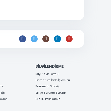
0 216 397
53 96
satis@toptanbilgisayar.net