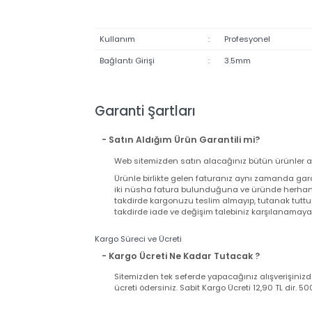
Kullanım
:
Profesyonel
Bağlantı Girişi
:
3.5mm
Garanti Şartları
- Satın Aldığım Ürün Garantili mi?
Web sitemizden satın alacağınız bütün ürünler
Ürünle birlikte gelen faturanız aynı zamand
iki nüsha fatura bulunduğuna ve üründe herh
takdirde kargonuzu teslim almayıp, tutanak t
takdirde iade ve değişim talebiniz karşılanama