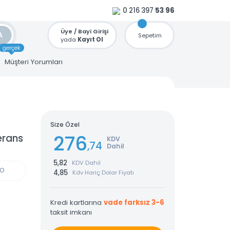
0 216 397
53 96
Üye / Bayi Girişi
ARA
Sepetim
yada
Kayıt Ol
gerçek
u
Müşteri Yorumları
Size Özel
 3 Mt
276
ı Konferans
KDV
,74
Dahil
5,82
KDV Dahil
GÜN KARGO
4,85
Kdv Hariç Dolar Fiyatı
Kredi kartlarına
vade farksız 3-6
taksit imkanı