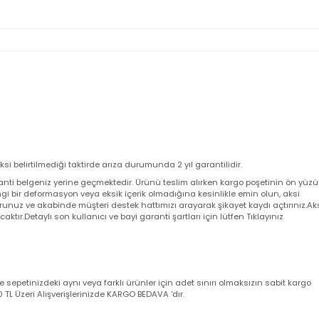
 aksi belirtilmediği taktirde arıza durumunda 2 yıl garantilidir.
a garanti belgeniz yerine geçmektedir. Ürünü teslim alırken kargo poşeti
angi bir deformasyon veya eksik içerik olmadığına kesinlikle emin olun,
utturunuz ve akabinde müşteri destek hattımızı arayarak şikayet kaydı açt
yacaktır.Detaylı son kullanıcı ve bayi garanti şartları için lütfen Tıklayını