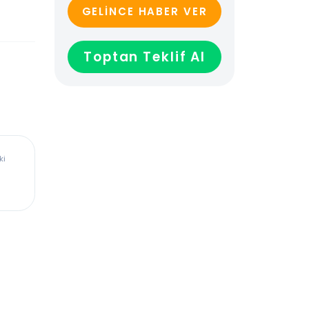
GELİNCE HABER VER
Toptan Teklif Al
ürkiye’deki
dadır,
len veya
ağladığı