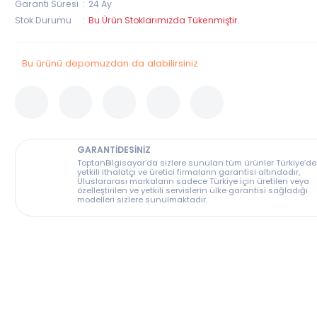
Stok Kodu
LM-155BZ
Garanti Süresi
24 Ay
Stok Durumu
Bu Ürün Stoklarımızda Tükenmiştir.
Bu ürünü depomuzdan da alabilirsiniz
GARANTİDESİNİZ
ToptanBilgisayar’da sizlere sunulan tüm ürünler T
yetkili ithalatçı ve üretici firmaların garantisi altın
Uluslararası markaların sadece Türkiye için üreti
özelleştirilen ve yetkili servislerin ülke garantisi s
modelleri sizlere sunulmaktadır.