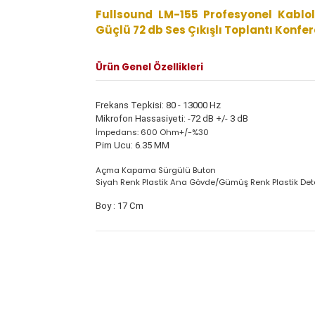
Ürün Bilgisi
Yoru
Fullsound LM-155 Profesyonel Kab
Güçlü 72 db Ses Çıkışlı Toplantı K
Ürün Genel Özellikleri
Frekans Tepkisi
: 80 - 13000 Hz
Mikrofon Hassasiyeti
: -72 dB +/- 3 dB
İmpedans: 600 Ohm+/-%30
Pim Ucu
: 6.35 MM
Açma Kapama Sürgülü Buton
Siyah Renk Plastik Ana Gövde/Gümüş Renk Plastik
Boy
: 17 Cm