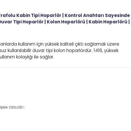
mlar
Önerileriniz
Depoda
- Trafolu Kabin Tipi Hoparlör | Kontrol Anahtarı Sa
 | Duvar Tipi Hoparlör | Kolon Hoparlörü | Kabin Hopa
k alanlarda kullanım için yüksek kaliteli çıktı sağlamak üze
fosuz kullanılabilir duvar tipi kolon hoparlördür. 1416, yüks
k kullanım kolaylığı ile sağlar.