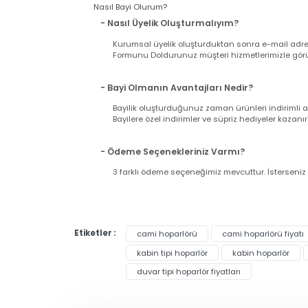
Pazar günü ve tatil günlerinde verilen sipariş
11:00'a kadar çalışıyoruz).
- Siparişimin Kargoya Verildiğini Nasıl An
Siparişinizi verdiğiniz esnada girmiş olduğu
gönderilecektir. Lütfen bilgilerinizin doğrul
Nasıl Bayi Olurum?
- Nasıl Üyelik Oluşturmalıyım?
Kurumsal üyelik oluşturduktan sonra e-mail a
Formunu Doldurunuz müşteri hizmetlerimizle g
- Bayi Olmanın Avantajları Nedir?
Bayilik oluşturduğunuz zaman ürünleri indir
Bayilere özel indirimler ve süpriz hediyeler ka
- Ödeme Seçenekleriniz Varmı?
3 farklı ödeme seçeneğimiz mevcuttur. İsters