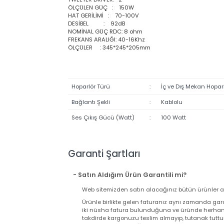
ORTAM HOPARLÖRÜ
ANAHTARI SAYESİNDE
HEM TRAFOLU HEM TRAFOSU
ÖZELLİKLER:
BASS HOPARLÖR: 6"
TWEETER DRİVER: 2"
ÖLÇÜLEN GÜÇ : 150W
HAT GERİLİMİ : 70-100V
DESİBEL : 92dB
NOMİNAL GÜÇ RDC: 8 ohm
FREKANS ARALIĞI: 40-16Khz
ÖLÇÜLER : 345*245*205mm
Hoparlör Türü
:
İç ve Dış Mekan H
Bağlantı Şekli
:
Kablolu
Ses Çıkış Gücü (Watt)
:
100 Watt
Garanti Şartları