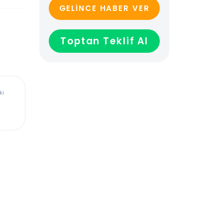
GELİNCE HABER VER
Toptan Teklif Al
ürkiye’deki
dadır,
len veya
ağladığı