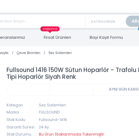
TAN FİYAT ALMAK İÇİN satis@toptanbilgisayar.net MAİL ATINIZ.
ARİŞLERİNİZİ AYNI GÜN KARGO İLE GÖNDERİYORUZ!
indirimli
Referanslarımız
Fırsat Ürünleri
Bayi Kayıt Form
Anasayfa
Çevre Birimleri
Ses Sistemleri
Fullsound 1416 150W Sütun Hoparlör - Tr
Tipi Hoparlör Siyah Renk
AYNI 
Kategori
Ses Sistemleri
Marka
FULLSOUND
Stok Kodu
Fullsound-1416
Garanti Süresi
24 Ay