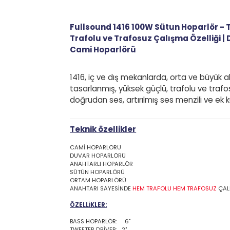
Ürün Bilgisi
Yoru
Fullsound 1416 100W Sütun Hoparlör 
Trafolu ve Trafosuz Çalışma Özelliği
Cami Hoparlörü
1416, iç ve dış mekanlarda, orta ve büyü
tasarlanmış, yüksek güçlü, trafolu ve tra
doğrudan ses, artırılmış ses menzili ve e
Teknik özellikler
CAMİ HOPARLÖRÜ
DUVAR HOPARLÖRÜ
ANAHTARLI HOPARLÖR
SÜTÜN HOPARLÖRÜ