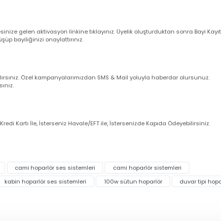
leriniz ise takip eden ilk iş günü içerisinde kargoya verilir (Cumartesi gün
larım ?
nuz cep telefonu numarasına ve e-mail adresinize sipariş bilgileriniz oto
uğunu sistemden kontrol ediniz.
dresinize gelen aktivasyon linkine tıklayınız. Üyelik oluşturduktan sonra 
örüşüp bayiliğinizi onaylattırınız.
imli alırsınız. Özel kampanyalarımızdan SMS & Mail yoluyla haberdar olur
zanırsınız.
eniz Kredi Kartı İle, İsterseniz Havale/EFT ile, İstersenizde Kapıda Ödeye