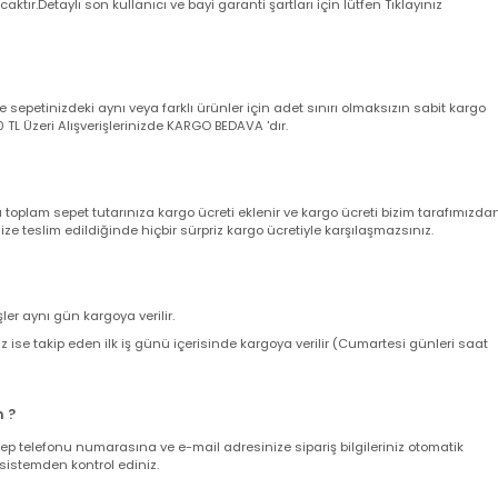
 aksi belirtilmediği taktirde arıza durumunda 2 yıl garantilidir.
a garanti belgeniz yerine geçmektedir. Ürünü teslim alırken kargo poşeti
angi bir deformasyon veya eksik içerik olmadığına kesinlikle emin olun,
utturunuz ve akabinde müşteri destek hattımızı arayarak şikayet kaydı açt
yacaktır.Detaylı son kullanıcı ve bayi garanti şartları için lütfen Tıklayını
nizde sepetinizdeki aynı veya farklı ürünler için adet sınırı olmaksızın sab
ir. 500 TL Üzeri Alışverişlerinizde KARGO BEDAVA 'dır.
nda toplam sepet tutarınıza kargo ücreti eklenir ve kargo ücreti bizim ta
z size teslim edildiğinde hiçbir sürpriz kargo ücretiyle karşılaşmazsınız.
verişler aynı gün kargoya verilir.