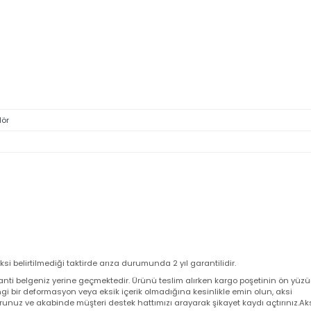
Z
ÇALIŞMA ÖZELLİĞİ !
oparlör