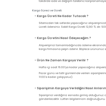
- Satın Aldığım Ürün Garantili mi?
Web sitemizden satın alacağınız bütün ürünler
Ürünle birlikte gelen faturanız aynı zamand
iki nüsha fatura bulunduğuna ve üründe herh
takdirde kargonuzu teslim almayıp, tutanak t
takdirde iade ve değişim talebiniz karşılanama
Kargo Süreci ve Ücreti
- Kargo Ücreti Ne Kadar Tutacak ?
Sitemizden tek seferde yapacağınız alışverişi
ücreti ödersiniz. Sabit Kargo Ücreti 12,90 TL d
- Kargo Ücretini Nasıl Ödeyeceğim ?
Alışverişinizi tamamladığınızda ödeme ekranı
kargo firmasına peşin ödenir. Böylece ürününü
- Ürün Ne Zaman Kargoya Verilir ?
Hafta içi saat 15:00'ya kadar yapacağınız alış