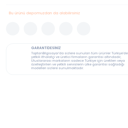
Stok Durumu
Bu Ürün Stoklarımızda Tükenmiştir.
Bu ürünü depomuzdan da alabilirsiniz
GARANTİDESİNİZ
ToptanBilgisayar’da sizlere sunulan tüm ürünler T
yetkili ithalatçı ve üretici firmaların garantisi altın
Uluslararası markaların sadece Türkiye için üreti
özelleştirilen ve yetkili servislerin ülke garantisi s
modelleri sizlere sunulmaktadır.