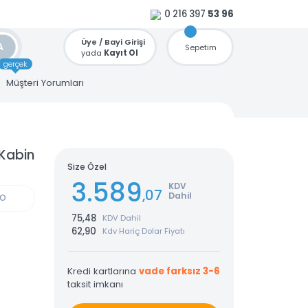
0 216 397
53 96
Üye / Bayi Girişi
ARA
Sepetim
yada
Kayıt Ol
gerçek
u
Müşteri Yorumları
afolu Kabin
Size Özel
3.589
KDV
,07
Dahil
GÜN KARGO
75,48
KDV Dahil
62,90
Kdv Hariç Dolar Fiyatı
Kredi kartlarına
vade farksız 3-6
taksit imkanı