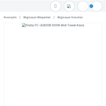
TOPTAN FİYAT ALMAK İÇİN satis@toptanbilgisayar.net MAİL ATINIZ.
SİPARİŞLERİNİZİ AYNI GÜN KARGO İLE GÖNDERİYORUZ!
Anasayfa
Bilgisayar Bileşenleri
Bilgisayar Kasaları