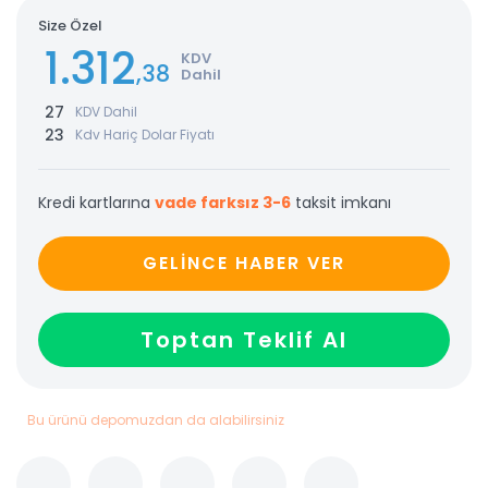
Size Özel
1.312
KDV
,38
Dahil
27
KDV Dahil
23
Kdv Hariç Dolar Fiyatı
Kredi kartlarına
vade farksız 3-6
taksit imkanı
GELİNCE HABER VER
Toptan Teklif Al
Bu ürünü depomuzdan da alabilirsiniz