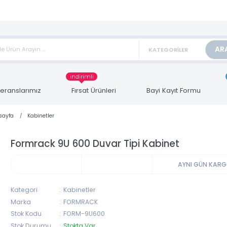
TAN FİYAT ALMAK İÇİN satis@toptanbilgisayar.net MAİL ATINIZ.
ARİŞLERİNİZİ AYNI GÜN KARGO İLE GÖNDERİYORUZ!
indirimli
Referanslarımız
Fırsat Ürünleri
Bayi Kayıt Form
Anasayfa
Kabinetler
Formrack 9U 600 Duvar Tipi Kabinet
AYNI 
Kategori
Kabinetler
Marka
FORMRACK