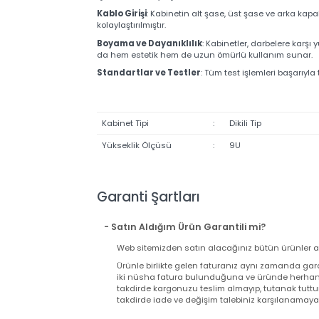
Havalandırma Sistemi
: Kabinet içerisinde, 1'l
ısınmasını önleyerek verimli çalışmasını destekler
Montaj Profilleri
: Kabinet içinde derinliği ayarla
işlemlerini kolaylaştırır.
Kablo Girişi
: Kabinetin alt şase, üst şase ve ark
kolaylaştırılmıştır.
Boyama ve Dayanıklılık
: Kabinetler, darbelere 
da hem estetik hem de uzun ömürlü kullanım sun
Standartlar ve Testler
: Tüm test işlemleri ba
Kabinet Tipi
:
Dikili Tip
Yükseklik Ölçüsü
:
9U
Garanti Şartları
- Satın Aldığım Ürün Garantili mi?