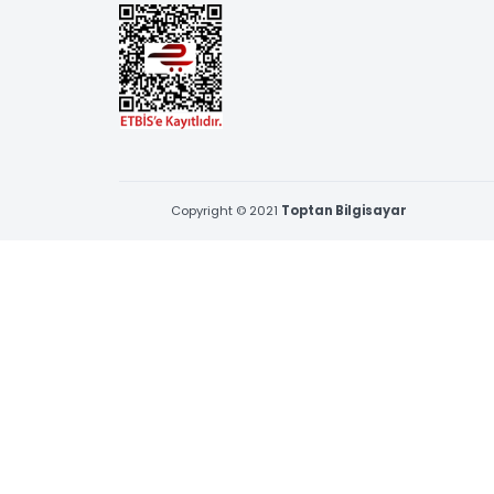
BİZE ULAŞIN
Çamçeşme Mah. Erva Sk. No:1 Pendik,İstanbul
0216 397 53 96 & 0539 377 53 96
satis@toptanbilgisayar.net
09:00 - 18:30, Pazartesi - Cuma
Cumartesi 09:00 - 12:30
Copyright © 2021
Toptan Bilgisayar