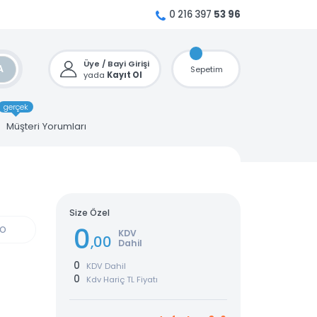
0 216 397
53 96
Üye / Bayi Girişi
ARA
Sepetim
yada
Kayıt Ol
gerçek
u
Müşteri Yorumları
Size Özel
0
GÜN KARGO
KDV
,00
Dahil
0
KDV Dahil
0
Kdv Hariç TL Fiyatı