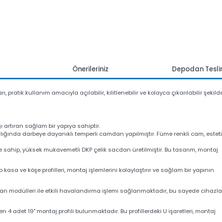
mlar
Önerileriniz
Depoda
kları, pratik kullanım amacıyla açılabilir, kilitlenebilir ve kolayca çıkarılabi
lılığı artıran sağlam bir yapıya sahiptir.
kalınlığında darbeye dayanıklı temperli camdan yapılmıştır. Füme renkli c
klere sahip, yüksek mukavemetli DKP çelik sacdan üretilmiştir. Bu tasarım
 sahip kasa ve köşe profilleri, montaj işlemlerini kolaylaştırır ve sağlam bir