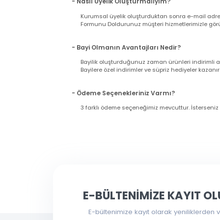
- Siparişimin Kargoya Verildiğini Nasıl An
Siparişinizi verdiğiniz esnada girmiş olduğu
gönderilecektir. Lütfen bilgilerinizin doğrul
Nasıl Bayi Olurum?
- Nasıl Üyelik Oluşturmalıyım?
Kurumsal üyelik oluşturduktan sonra e-mail a
Formunu Doldurunuz müşteri hizmetlerimizle g
- Bayi Olmanın Avantajları Nedir?
Bayilik oluşturduğunuz zaman ürünleri indir
Bayilere özel indirimler ve süpriz hediyeler ka
- Ödeme Seçenekleriniz Varmı?
3 farklı ödeme seçeneğimiz mevcuttur. İsters