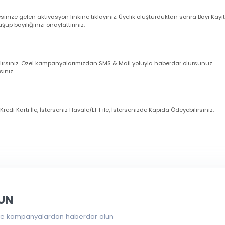
larım ?
nuz cep telefonu numarasına ve e-mail adresinize sipariş bilgileriniz oto
uğunu sistemden kontrol ediniz.
dresinize gelen aktivasyon linkine tıklayınız. Üyelik oluşturduktan sonra 
örüşüp bayiliğinizi onaylattırınız.
imli alırsınız. Özel kampanyalarımızdan SMS & Mail yoluyla haberdar olur
zanırsınız.
eniz Kredi Kartı İle, İsterseniz Havale/EFT ile, İstersenizde Kapıda Ödeye