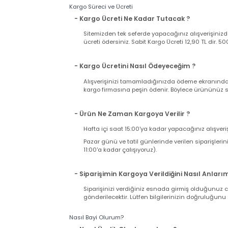
Web sitemizden satın alacağınız bütün ürünler
Ürünle birlikte gelen faturanız aynı zamand
iki nüsha fatura bulunduğuna ve üründe herh
takdirde kargonuzu teslim almayıp, tutanak t
takdirde iade ve değişim talebiniz karşılanama
Kargo Süreci ve Ücreti
- Kargo Ücreti Ne Kadar Tutacak ?
Sitemizden tek seferde yapacağınız alışverişi
ücreti ödersiniz. Sabit Kargo Ücreti 12,90 TL d
- Kargo Ücretini Nasıl Ödeyeceğim ?
Alışverişinizi tamamladığınızda ödeme ekranı
kargo firmasına peşin ödenir. Böylece ürününü
- Ürün Ne Zaman Kargoya Verilir ?
Hafta içi saat 15:00'ya kadar yapacağınız alış
Pazar günü ve tatil günlerinde verilen sipariş
11:00'a kadar çalışıyoruz).