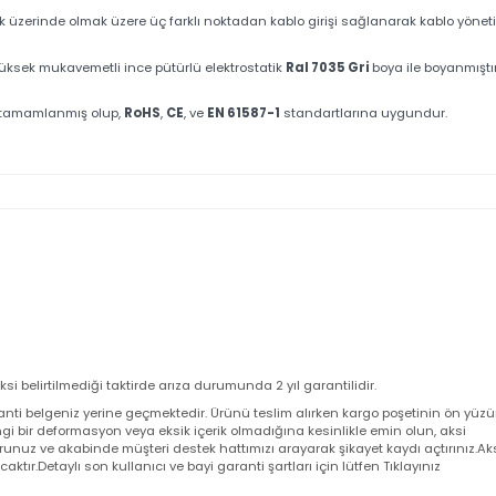
i ve 2'li fan modülleri ile etkili havalandırma işlemi sağlanmaktadır, bu saye
.
nabilen 4 adet 19" montaj profili bulunmaktadır. Bu profillerdeki U işaretleri
a kapak üzerinde olmak üzere üç farklı noktadan kablo girişi sağlanarak ka
karşı yüksek mukavemetli ince pütürlü elektrostatik
Ral 7035 Gri
boya ile b
ar.
şarıyla tamamlanmış olup,
RoHS
,
CE
, ve
EN 61587-1
standartlarına uygundu