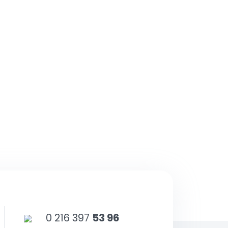
matik
Bayi Kayıt
sunuz.
bilirsiniz.