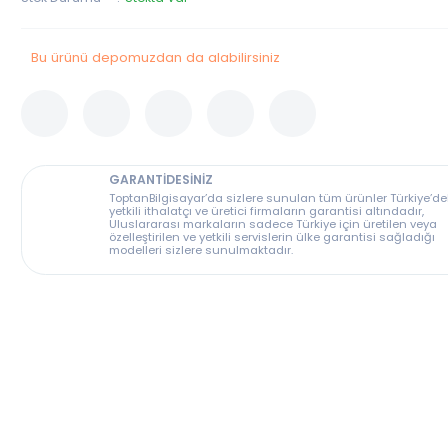
Stok Kodu
FORM-9U600
Stok Durumu
Stokta Var
Bu ürünü depomuzdan da alabilirsiniz
GARANTİDESİNİZ
ToptanBilgisayar’da sizlere sunulan tüm ürünler T
yetkili ithalatçı ve üretici firmaların garantisi altın
Uluslararası markaların sadece Türkiye için üreti
özelleştirilen ve yetkili servislerin ülke garantisi s
modelleri sizlere sunulmaktadır.