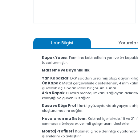
Ürün Bilgisi
Yoru
Kapak Yapısı
: Formline kabinetlerin yan ve ön kapa
tasarlanmıştır.
Malzeme ve Dayanıklılık
:
Yan Kapaklar
: DKP sacdan üretilmiş olup, dayanık
Ön Kapak
: Metal çerçevelerle desteklenen, 4 mm 
güvenlik açısından ideal bir çözüm sunar.
Arka Kapak
: Duvara montaj imkanı sağlayan deli
kolaylığı ve güvenlik sağlar.
Kasa ve Köşe Profilleri
: İç yüzeyde vidalı yapıya
oluşturulmasını sağlar.