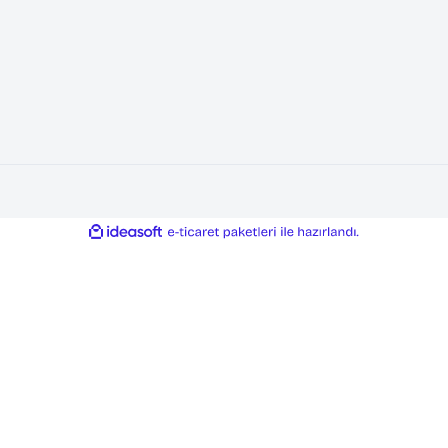
FİRMA BİLGİLERİ
ÖD
Hakkımızda
Banka
Referanslarımız
e-Ö
Kariyer ve Staj
Mail
İletişim
Ödem
Blog
Ödem
ile
ideasoft
e-