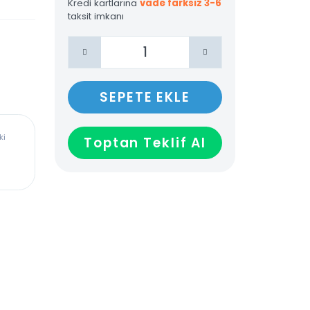
Kredi kartlarına
vade farksız 3-6
taksit imkanı
SEPETE EKLE
ürkiye’deki
Toptan Teklif Al
dadır,
len veya
ağladığı