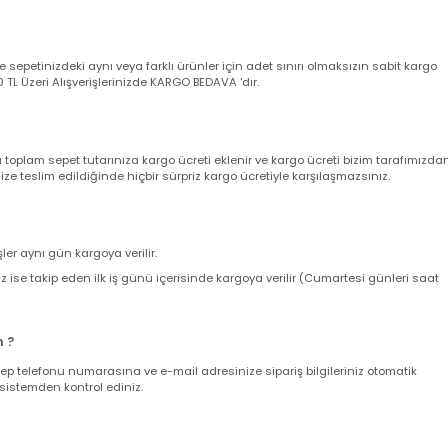
 aksi belirtilmediği taktirde arıza durumunda 2 yıl garantilidir.
a garanti belgeniz yerine geçmektedir. Ürünü teslim alırken kargo poşeti
angi bir deformasyon veya eksik içerik olmadığına kesinlikle emin olun,
utturunuz ve akabinde müşteri destek hattımızı arayarak şikayet kaydı açt
yacaktır.Detaylı son kullanıcı ve bayi garanti şartları için lütfen Tıklayını
nizde sepetinizdeki aynı veya farklı ürünler için adet sınırı olmaksızın sab
ir. 500 TL Üzeri Alışverişlerinizde KARGO BEDAVA 'dır.
nda toplam sepet tutarınıza kargo ücreti eklenir ve kargo ücreti bizim ta
z size teslim edildiğinde hiçbir sürpriz kargo ücretiyle karşılaşmazsınız.
verişler aynı gün kargoya verilir.
leriniz ise takip eden ilk iş günü içerisinde kargoya verilir (Cumartesi gün