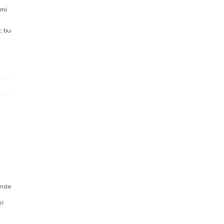
de cihazların
, montaj
blo yönetimi
oyanmıştır, bu
r.