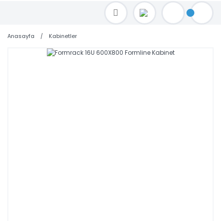
TOPTAN FİYAT ALMAK İÇİN satis@toptanbilgisayar.net MAİL ATINIZ.
SİPARİŞLERİNİZİ AYNI GÜN KARGO İLE GÖNDERİYORUZ!
Anasayfa
Kabinetler