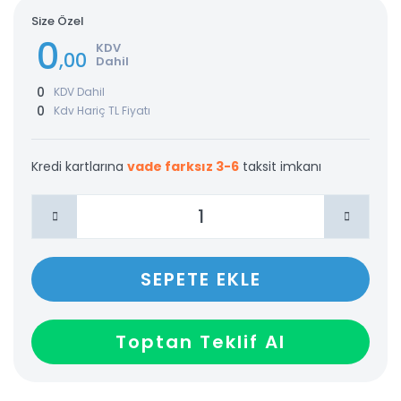
Size Özel
0
KDV
,00
Dahil
0
KDV Dahil
0
Kdv Hariç TL Fiyatı
Kredi kartlarına
vade farksız 3-6
taksit imkanı
SEPETE EKLE
Toptan Teklif Al