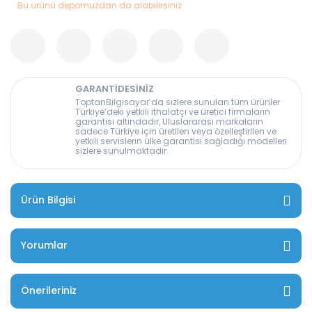
Bu ürünü depomuzdan da alabilirsiniz
GARANTİDESİNİZ
ToptanBilgisayar’da sizlere sunulan tüm ürünler
Türkiye’deki yetkili ithalatçı ve üretici firmaların
garantisi altındadır, Uluslararası markaların
sadece Türkiye için üretilen veya özelleştirilen ve
yetkili servislerin ülke garantisi sağladığı modelleri
sizlere sunulmaktadır.
Ürün Bilgisi
Yorumlar
Önerileriniz