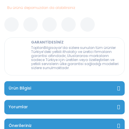
Bu ürünü depomuzdan da alabilirsiniz
GARANTİDESİNİZ
ToptanBilgisayar’da sizlere sunulan tüm ürünler
Türkiye’deki yetkili ithalatçı ve üretici firmaların
garantisi altındadır, Uluslararası markaların
sadece Türkiye için üretilen veya özelleştirilen ve
yetkili servislerin ülke garantisi sağladığı modelleri
sizlere sunulmaktadır.
Ürün Bilgisi
Yorumlar
Önerileriniz