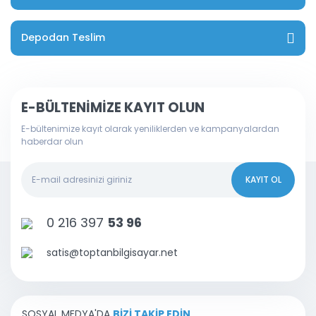
Depodan Teslim
E-BÜLTENİMİZE KAYIT OLUN
E-bültenimize kayıt olarak yeniliklerden ve kampanyalardan
haberdar olun
KAYIT OL
0 216 397
53 96
satis@toptanbilgisayar.net
SOSYAL MEDYA'DA
BİZİ TAKİP EDİN