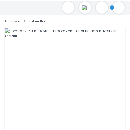
TOPTAN FİYAT ALMAK İÇİN satis@toptanbilgisayar.net MAİL ATINIZ.
SİPARİŞLERİNİZİ AYNI GÜN KARGO İLE GÖNDERİYORUZ!
Anasayfa
Kabinetler