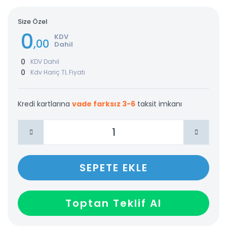
Size Özel
0
KDV
,00
Dahil
0
KDV Dahil
0
Kdv Hariç TL Fiyatı
Kredi kartlarına
vade farksız 3-6
taksit imkanı
SEPETE EKLE
Toptan Teklif Al