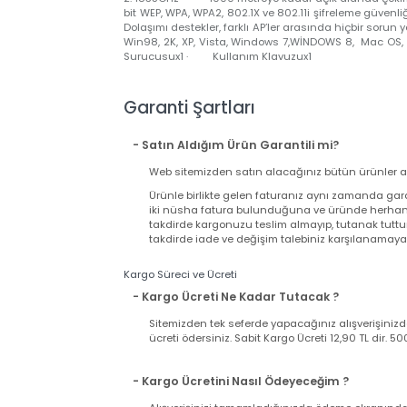
FX-15GX WIRELESS USB N Adaptör kullanarak eski PC
kazandırabilirsiniz. FX-15GX WIRELESS USB N Adapt
çalışarak, 150 Mbps’e varan kablosuz bağlantı hızı v
TEKNİK ÖZELLİKLER · Mini USB Kablosuz adap
2.4835GHz · 1000 metreye kadar açık alanda çe
bit WEP, WPA, WPA2, 802.1X ve 802.11i şifreleme g
Dolaşımı destekler, farklı AP’ler arasında hiçbir
Win98, 2K, XP, Vista, Windows 7,WİNDOWS 8, Mac 
Surucusux1 · Kullanım Klavuzux1
Garanti Şartları
- Satın Aldığım Ürün Garantili mi?
Web sitemizden satın alacağınız bütün ürünler
Ürünle birlikte gelen faturanız aynı zamand
iki nüsha fatura bulunduğuna ve üründe herh
takdirde kargonuzu teslim almayıp, tutanak t
takdirde iade ve değişim talebiniz karşılanama