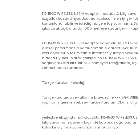
Size de güvenli bağlantının keyfini çıkarmak kalır.
Kablosuz Özgürlük Bilgisayarınızda!
FX-15GX WIRELESS USB N Adaptör, masaüstü bilgisa
özgürlük kazandırıyor. Uzatma kablosu ile en iyi ş
konumlandırabilir ve istediğiniz yere taşıyabilirs
çıkartarak açık alanda 1000 metreye kadar çekim 
FX-15GX WIRELESS USB N Adaptör sahip olduğu N tek
yüksek performansla yararlanmanızı garantiliyor. B
özel anlarınızın resimlerinizi İnternet’e yükleyip 
hızlarla uyumlu olarak çalışabilen FX-15GX WIRELES
sağlayarak sizi bir türlü yüklenmeyen fotoğrafla
zahmetinden kurtarıyor.
Türkçe Kurulum Kolaylığı
Türkçe kurulumu ve kullanım kılavuzu ile FX-15GX WI
yapmanız gereken tek şey Türkçe Kurulum CD’nizi 