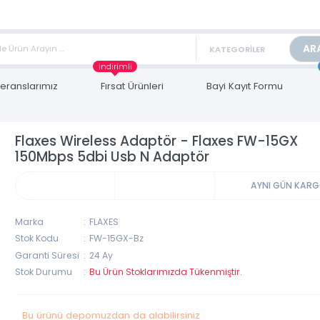
TAN FİYAT ALMAK İÇİN satis@toptanbilgisayar.net MAİL ATINIZ.
ARİŞLERİNİZİ AYNI GÜN KARGO İLE GÖNDERİYORUZ!
indirimli
Referanslarımız
Fırsat Ürünleri
Bayi Kayıt Form
Flaxes Wireless Adaptör - Flaxes FW-1
150Mbps 5dbi Usb N Adaptör
AYNI 
Marka
FLAXES
Stok Kodu
FW-15GX-Bz
Garanti Süresi
24 Ay
Stok Durumu
Bu Ürün Stoklarımızda Tükenmiştir.