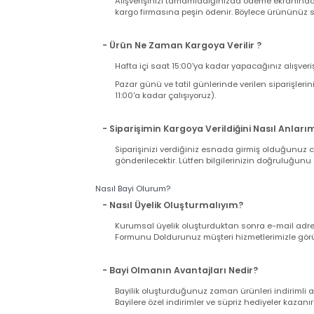
Kargo Süreci ve Ücreti
- Kargo Ücreti Ne Kadar Tutacak ?
Sitemizden tek seferde yapacağınız alışverişi
ücreti ödersiniz. Sabit Kargo Ücreti 12,90 TL d
- Kargo Ücretini Nasıl Ödeyeceğim ?
Alışverişinizi tamamladığınızda ödeme ekranı
kargo firmasına peşin ödenir. Böylece ürününü
- Ürün Ne Zaman Kargoya Verilir ?
Hafta içi saat 15:00'ya kadar yapacağınız alış
Pazar günü ve tatil günlerinde verilen sipariş
11:00'a kadar çalışıyoruz).
- Siparişimin Kargoya Verildiğini Nasıl An
Siparişinizi verdiğiniz esnada girmiş olduğu
gönderilecektir. Lütfen bilgilerinizin doğrul