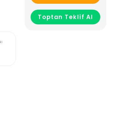
GELİNCE HABER VER
Toptan Teklif Al
ürkiye’deki
dadır,
len veya
ağladığı