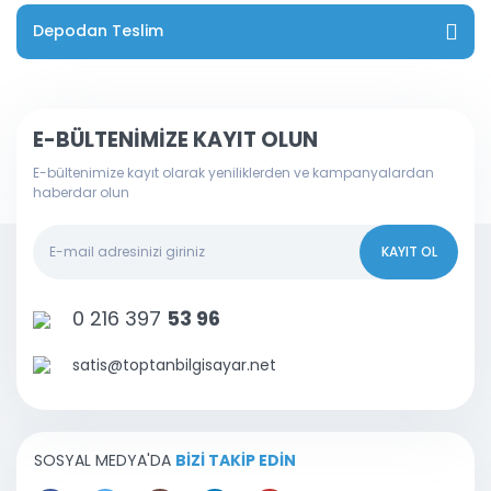
Depodan Teslim
E-BÜLTENİMİZE KAYIT OLUN
E-bültenimize kayıt olarak yeniliklerden ve kampanyalardan
haberdar olun
KAYIT OL
0 216 397
53 96
satis@toptanbilgisayar.net
SOSYAL MEDYA'DA
BİZİ TAKİP EDİN