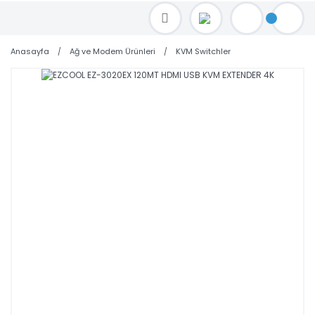
TOPTAN FİYAT ALMAK İÇİN satis@toptanbilgisayar.net MAİL ATINIZ.
SİPARİŞLERİNİZİ AYNI GÜN KARGO İLE GÖNDERİYORUZ!
Anasayfa
Ağ ve Modem Ürünleri
KVM Switchler