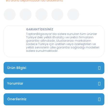
Bu ürünü depomuzdan da alabilirsiniz
GARANTİDESİNİZ
ToptanBilgisayar’da sizlere sunulan tüm ürünler
Türkiye’deki yetkili ithalatçı ve üretici firmaların
garantisi altındadır, Uluslararası markaların
sadece Türkiye için üretilen veya özelleştirilen ve
yetkili servislerin ülke garantisi sağladığı modelleri
sizlere sunulmaktadır.
Ürün Bilgisi
Yorumlar
Önerileriniz