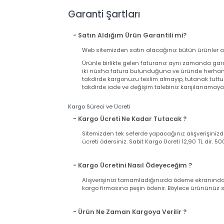
Foto Çözünürlüğü
:
0.3 MP
Video Çözünürlüğü
:
640 x 480
Mikrofon
:
Var
Garanti Şartları
- Satın Aldığım Ürün Garantili mi?
Web sitemizden satın alacağınız bütün ürünler
Ürünle birlikte gelen faturanız aynı zamand
iki nüsha fatura bulunduğuna ve üründe herh
takdirde kargonuzu teslim almayıp, tutanak t
takdirde iade ve değişim talebiniz karşılanama
Kargo Süreci ve Ücreti
- Kargo Ücreti Ne Kadar Tutacak ?