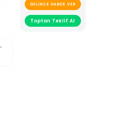
GELİNCE HABER VER
Toptan Teklif Al
ürkiye’deki
dadır,
len veya
ağladığı