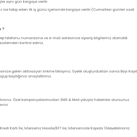
nizde sepetinizdeki aynı veya farklı ürünler için adet sınırı olmaksızın sab
ir. 500 TL Üzeri Alışverişlerinizde KARGO BEDAVA 'dır.
nda toplam sepet tutarınıza kargo ücreti eklenir ve kargo ücreti bizim ta
z size teslim edildiğinde hiçbir sürpriz kargo ücretiyle karşılaşmazsınız.
verişler aynı gün kargoya verilir.
leriniz ise takip eden ilk iş günü içerisinde kargoya verilir (Cumartesi gün
larım ?
nuz cep telefonu numarasına ve e-mail adresinize sipariş bilgileriniz oto
uğunu sistemden kontrol ediniz.