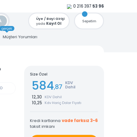
0 216 397
53 96
Üye / Bayi Girişi
ARA
Sepetim
yada
Kayıt Ol
gerçek
u
Müşteri Yorumları
80 Usb
Size Özel
584
KDV
,87
Dahil
GÜN KARGO
12,30
KDV Dahil
10,25
Kdv Hariç Dolar Fiyatı
Kredi kartlarına
vade farksız 3-6
taksit imkanı