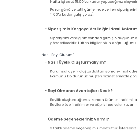
Sitemizden tek seferde yapacağınız alışverişi
ücreti ödersiniz. Sabit Kargo Ücreti 12,90 TL d
- Kargo Ücretini Nasıl Ödeyeceğim ?
Alışverişinizi tamamladığınızda ödeme ekranı
kargo firmasına peşin ödenir. Böylece ürününü
- Ürün Ne Zaman Kargoya Verilir ?
Hafta içi saat 15:00'ya kadar yapacağınız alış
Pazar günü ve tatil günlerinde verilen sipariş
11:00'a kadar çalışıyoruz).
- Siparişimin Kargoya Verildiğini Nasıl An
Siparişinizi verdiğiniz esnada girmiş olduğu
gönderilecektir. Lütfen bilgilerinizin doğrul
Nasıl Bayi Olurum?
- Nasıl Üyelik Oluşturmalıyım?