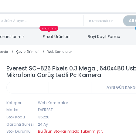
TAN FİYAT ALMAK İÇİN satis@toptanbilgisayar.net MAİL ATINIZ.
ARİŞLERİNİZİ AYNI GÜN KARGO İLE GÖNDERİYORUZ!
indirimli
Referanslarımız
Fırsat Ürünleri
Bayi Kayıt Form
Anasayfa
Çevre Birimleri
Web Kameralar
Everest SC-826 Pixels 0.3 Mega , 640x4
Mikrofonlu Görüş Ledli Pc Kamera
AYNI 
Kategori
Web Kameralar
Marka
EVEREST
Stok Kodu
35220
Garanti Süresi
24 Ay