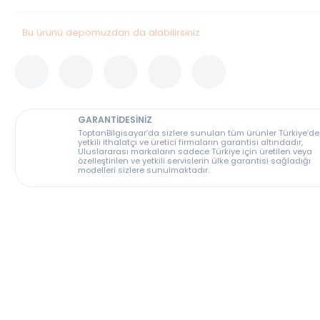
Stok Durumu
Bu Ürün Stoklarımızda Tükenmiştir.
Bu ürünü depomuzdan da alabilirsiniz
GARANTİDESİNİZ
ToptanBilgisayar’da sizlere sunulan tüm ürünler T
yetkili ithalatçı ve üretici firmaların garantisi altın
Uluslararası markaların sadece Türkiye için üreti
özelleştirilen ve yetkili servislerin ülke garantisi s
modelleri sizlere sunulmaktadır.