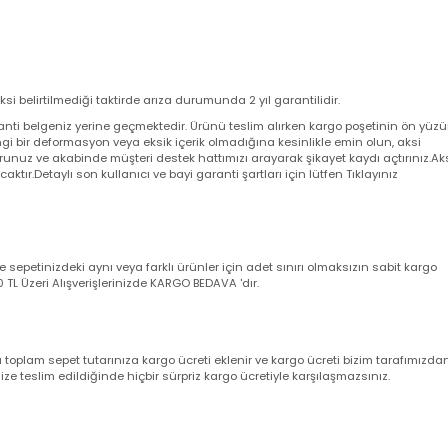
 aksi belirtilmediği taktirde arıza durumunda 2 yıl garantilidir.
a garanti belgeniz yerine geçmektedir. Ürünü teslim alırken kargo poşeti
angi bir deformasyon veya eksik içerik olmadığına kesinlikle emin olun,
utturunuz ve akabinde müşteri destek hattımızı arayarak şikayet kaydı açt
yacaktır.Detaylı son kullanıcı ve bayi garanti şartları için lütfen Tıklayını