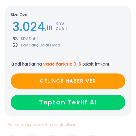
Size Özel
3.024
KDV
,18
Dahil
63
KDV Dahil
53
Kdv Hariç Dolar Fiyatı
Kredi kartlarına
vade farksız 3-6
taksit imkanı
GELİNCE HABER VER
Toptan Teklif Al
Bu ürünü depomuzdan da alabilirsiniz