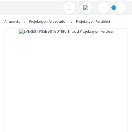
TOPTAN FİYAT ALMAK İÇİN satis@toptanbilgisayar.net MAİL ATINIZ.
SİPARİŞLERİNİZİ AYNI GÜN KARGO İLE GÖNDERİYORUZ!
Anasayfa
Projeksiyon Akseuarları
Projeksiyon Perdeleri