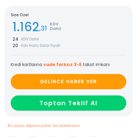
Size Özel
1.162
KDV
,31
Dahil
24
KDV Dahil
20
Kdv Hariç Dolar Fiyatı
Kredi kartlarına
vade farksız 3-6
taksit imkanı
GELİNCE HABER VER
Toptan Teklif Al
Bu ürünü depomuzdan da alabilirsiniz