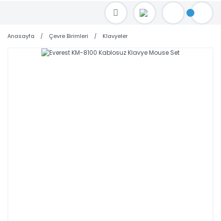
TOPTAN FİYAT ALMAK İÇİN satis@toptanbilgisayar.net MAİL ATINIZ.
SİPARİŞLERİNİZİ AYNI GÜN KARGO İLE GÖNDERİYORUZ!
Anasayfa
Çevre Birimleri
Klavyeler