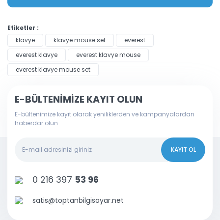
Etiketler :
klavye
klavye mouse set
everest
everest klavye
everest klavye mouse
everest klavye mouse set
E-BÜLTENİMİZE KAYIT OLUN
E-bültenimize kayıt olarak yeniliklerden ve kampanyalardan
haberdar olun
KAYIT OL
0 216 397
53 96
satis@toptanbilgisayar.net