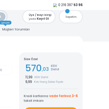
0 216 397
53 96
Üye / Bayi Girişi
ARA
Sepetim
yada
Kayıt Ol
gerçek
u
Müşteri Yorumları
imedia
Size Özel
570
KDV
,03
Dahil
GÜN KARGO
11,99
KDV Dahil
9,99
Kdv Hariç Dolar Fiyatı
Kredi kartlarına
vade farksız 3-6
taksit imkanı