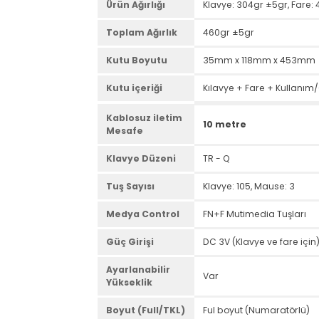
Windows/Mac OS/Lin
Uyumluluğu
Yazılım İhtiyacı
Yok
Kullanım şekli
Tak-Kullan
Ürün Boyutu
Klavye: 380mm x 112
Ürün Ağırlığı
Klavye: 304gr ±5gr, F
Toplam Ağırlık
460gr ±5gr
Kutu Boyutu
35mm x 118mm x 45
Kutu içeriği
Kılavye + Fare + Kull
Kablosuz iletim
10 metre
Mesafe
Klavye Düzeni
TR - Q