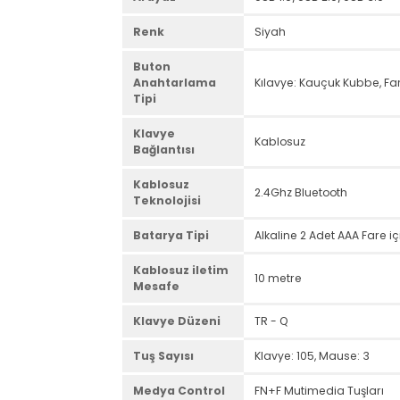
Marka
Everest
Model
KM-220
Arayüz
USB 1.0/USB 2.0/USB 3
Renk
Siyah
Buton
Anahtarlama
Kılavye: Kauçuk Kubbe,
Tipi
Klavye
Kablosuz
Bağlantısı
Kablosuz
2.4Ghz Bluetooth
Teknolojisi
Batarya Tipi
Alkaline 2 Adet AAA Far
Kablosuz iletim
10 metre