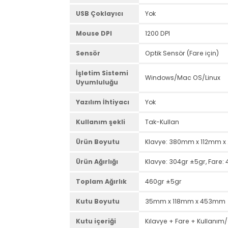
Tuş Sayısı
Klavye: 105, Mause: 3
Medya Control
FN+F Mutimedia Tuşla
Güç Girişi
DC 3V (Klavye ve fare 
Ayarlanabilir
Var
Yükseklik
Boyut (Full/TKL)
Ful boyut (Numaratör
USB Çoklayıcı
Yok
Mouse DPI
1200 DPI
Sensör
Optik Sensör (Fare içi
İşletim Sistemi
Windows/Mac OS/Lin
Uyumluluğu
Yazılım İhtiyacı
Yok