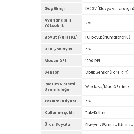
Mesafe
Klavye Düzeni
TR - Q
Tuş Sayısı
Klavye: 105, Mause: 3
Medya Control
FN+F Mutimedia Tuşla
Güç Girişi
DC 3V (Klavye ve fare 
Ayarlanabilir
Var
Yükseklik
Boyut (Full/TKL)
Ful boyut (Numaratör
USB Çoklayıcı
Yok
Mouse DPI
1200 DPI
Sensör
Optik Sensör (Fare içi
İşletim Sistemi