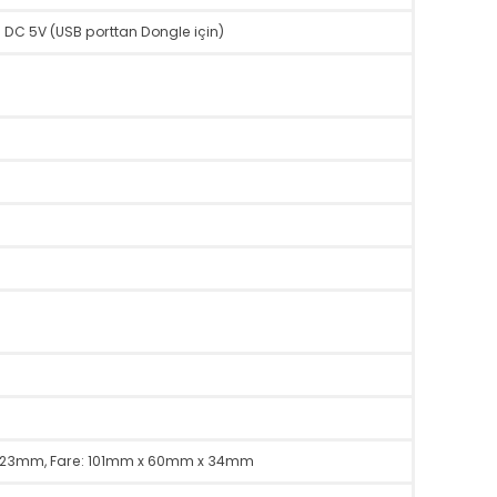
rı
için) DC 5V (USB porttan Dongle için)
lü)
n)