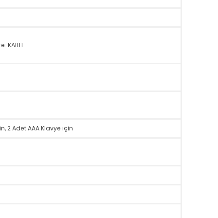
.0
 Fare: KAILH
e için, 2 Adet AAA Klavye için