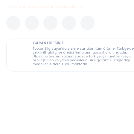
Bu ürünü depomuzdan da alabilirsiniz
GARANTİDESİNİZ
ToptanBilgisayar’da sizlere sunulan tüm ürünler T
yetkili ithalatçı ve üretici firmaların garantisi altın
Uluslararası markaların sadece Türkiye için üreti
özelleştirilen ve yetkili servislerin ülke garantisi s
modelleri sizlere sunulmaktadır.