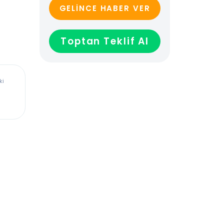
GELİNCE HABER VER
Toptan Teklif Al
ürkiye’deki
dadır,
len veya
ağladığı