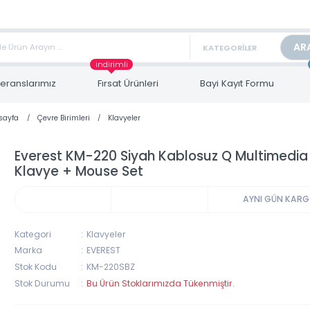
TAN FİYAT ALMAK İÇİN satis@toptanbilgisayar.net MAİL ATINIZ.
ARİŞLERİNİZİ AYNI GÜN KARGO İLE GÖNDERİYORUZ!
indirimli
Referanslarımız
Fırsat Ürünleri
Bayi Kayıt Form
Anasayfa
Çevre Birimleri
Klavyeler
Everest KM-220 Siyah Kablosuz Q Mult
Klavye + Mouse Set
AYNI 
Kategori
Klavyeler
Marka
EVEREST
Stok Kodu
KM-220SBZ
Stok Durumu
Bu Ürün Stoklarımızda Tükenmiştir.