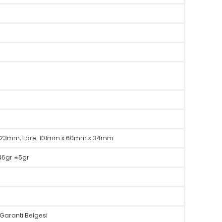
rı
için) DC 5V (USB porttan Dongle için)
lü)
n)
ux