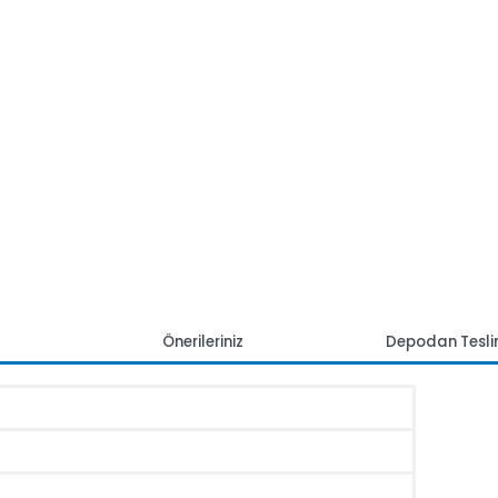
mlar
Önerileriniz
Depoda