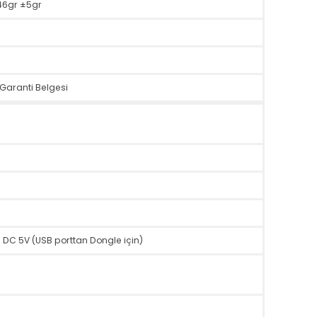
ux
mm x 23mm, Fare: 101mm x 60mm x 34mm
are: 46gr ±5gr
3mm
anım/Garanti Belgesi