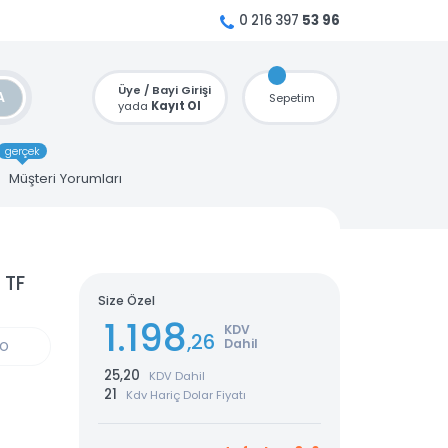
0 216 397
53 96
Üye / Bayi Girişi
ARA
Sepetim
yada
Kayıt Ol
gerçek
u
Müşteri Yorumları
etwork TF
Size Özel
1.198
KDV
,26
Dahil
GÜN KARGO
25,20
KDV Dahil
21
Kdv Hariç Dolar Fiyatı