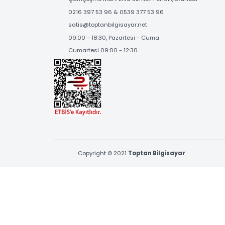
SOSYAL MEDYA'DA
BİZİ TAKİP EDİN
BİZE ULAŞIN
Çamçeşme Mah. Erva Sk. No:1 Pendik,İstanbul
0216 397 53 96 & 0539 377 53 96
satis@toptanbilgisayar.net
09:00 - 18:30, Pazartesi - Cuma
Cumartesi 09:00 - 12:30