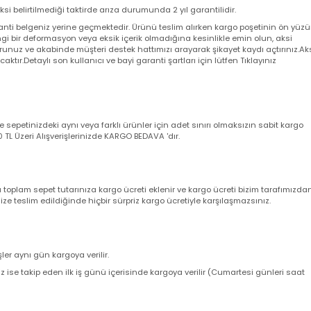
 aksi belirtilmediği taktirde arıza durumunda 2 yıl garantilidir.
a garanti belgeniz yerine geçmektedir. Ürünü teslim alırken kargo poşeti
angi bir deformasyon veya eksik içerik olmadığına kesinlikle emin olun,
utturunuz ve akabinde müşteri destek hattımızı arayarak şikayet kaydı açt
yacaktır.Detaylı son kullanıcı ve bayi garanti şartları için lütfen Tıklayını
nizde sepetinizdeki aynı veya farklı ürünler için adet sınırı olmaksızın sab
ir. 500 TL Üzeri Alışverişlerinizde KARGO BEDAVA 'dır.
nda toplam sepet tutarınıza kargo ücreti eklenir ve kargo ücreti bizim ta
z size teslim edildiğinde hiçbir sürpriz kargo ücretiyle karşılaşmazsınız.