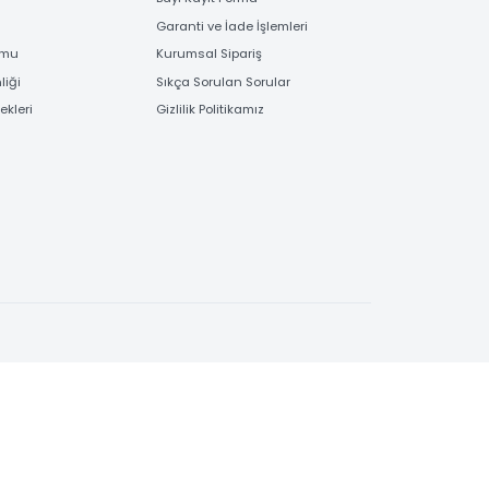
EME
BİLGİLENDİRME
 Bilgileri
Bayi Kayıt Formu
deme
Garanti ve İade İşlemleri
 Order Formu
Kurumsal Sipariş
e Güvenliği
Sıkça Sorulan Sorular
e Seçenekleri
Gizlilik Politikamız