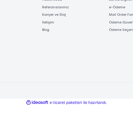
Gönder
FİRMA BİLGİLERİ
ÖD
Hakkımızda
Banka
Referanslarımız
e-Ö
Kariyer ve Staj
Mail
İletişim
Ödem
Blog
Ödem