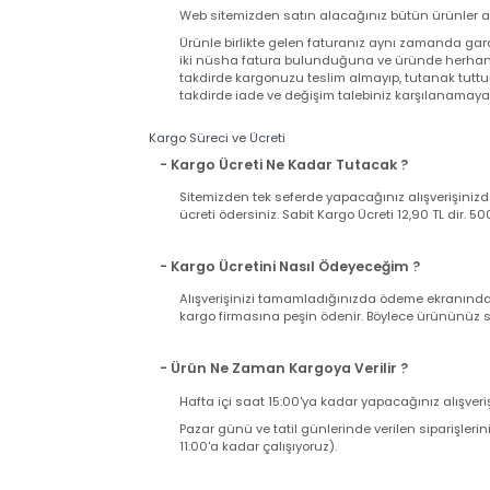
Garanti Şartları
- Satın Aldığım Ürün Garantili mi?
Web sitemizden satın alacağınız bütün ürünler
Ürünle birlikte gelen faturanız aynı zamand
iki nüsha fatura bulunduğuna ve üründe herh
takdirde kargonuzu teslim almayıp, tutanak t
takdirde iade ve değişim talebiniz karşılanama
Kargo Süreci ve Ücreti
- Kargo Ücreti Ne Kadar Tutacak ?
Sitemizden tek seferde yapacağınız alışverişi
ücreti ödersiniz. Sabit Kargo Ücreti 12,90 TL d
- Kargo Ücretini Nasıl Ödeyeceğim ?
Alışverişinizi tamamladığınızda ödeme ekranı
kargo firmasına peşin ödenir. Böylece ürününü