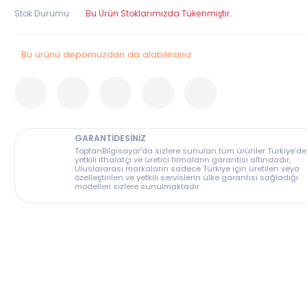
Stok Kodu
34218
Stok Durumu
Bu Ürün Stoklarımızda Tükenmiştir.
Bu ürünü depomuzdan da alabilirsiniz
GARANTİDESİNİZ
ToptanBilgisayar’da sizlere sunulan tüm ürünler T
yetkili ithalatçı ve üretici firmaların garantisi altın
Uluslararası markaların sadece Türkiye için üreti
özelleştirilen ve yetkili servislerin ülke garantisi s
modelleri sizlere sunulmaktadır.