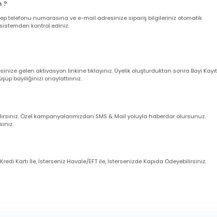
verişler aynı gün kargoya verilir.
leriniz ise takip eden ilk iş günü içerisinde kargoya verilir (Cumartesi gün
larım ?
nuz cep telefonu numarasına ve e-mail adresinize sipariş bilgileriniz oto
uğunu sistemden kontrol ediniz.
dresinize gelen aktivasyon linkine tıklayınız. Üyelik oluşturduktan sonra 
örüşüp bayiliğinizi onaylattırınız.
imli alırsınız. Özel kampanyalarımızdan SMS & Mail yoluyla haberdar olur
zanırsınız.