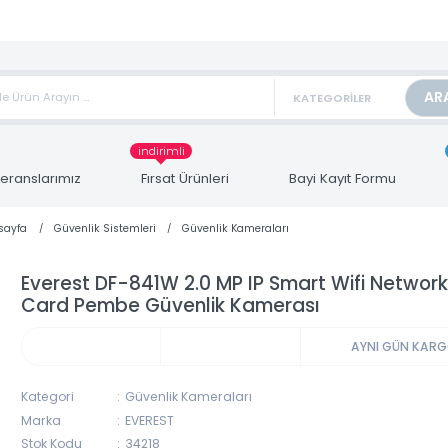
TAN FİYAT ALMAK İÇİN satis@toptanbilgisayar.net MAİL ATINIZ.
ARİŞLERİNİZİ AYNI GÜN KARGO İLE GÖNDERİYORUZ!
indirimli
Referanslarımız
Fırsat Ürünleri
Bayi Kayıt Form
Anasayfa
Güvenlik Sistemleri
Güvenlik Kameraları
Everest DF-841W 2.0 MP IP Smart Wifi N
Card Pembe Güvenlik Kamerası
AYNI 
Kategori
Güvenlik Kameraları
Marka
EVEREST