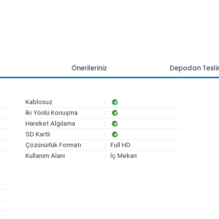
mlar
Önerileriniz
Depoda
Kablosuz
:
İki Yönlü Konuşma
:
Hareket Algılama
:
SD Kartlı
:
Çözünürlük Formatı
: Full HD
Kullanım Alanı
: İç Mekan