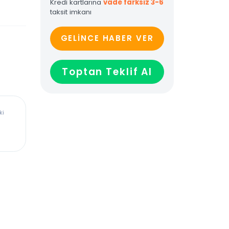
Kredi kartlarına
vade farksız 3-6
taksit imkanı
GELİNCE HABER VER
Toptan Teklif Al
ürkiye’deki
dadır,
len veya
ağladığı