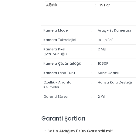
Zoom Oranı
: 4x
Uzunluk
: 86 mm
Genişlik
: 72 mm
Yükseklik
: 120 mm
Ağırlık
: 191 gr
Kamera Modeli
:
Araç - Ev Kamera
Kamera Teknolojisi
:
İp | İp PoE
Kamera Pixel
:
2 Mp
Çözünürlüğü
Kamera Çözünürlüğü
:
1080P
Kamera Lens Türü
:
Sabit Odaklı
Özellik - Anahtar
:
Hafıza Kartı Dest
Kelimeler
Garanti Süresi
:
2 Yıl