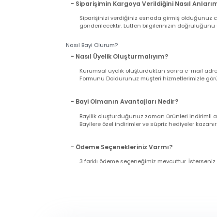
- Ürün Ne Zaman Kargoya Verilir ?
Hafta içi saat 15:00'ya kadar yapacağınız alış
Pazar günü ve tatil günlerinde verilen sipariş
11:00'a kadar çalışıyoruz).
- Siparişimin Kargoya Verildiğini Nasıl An
Siparişinizi verdiğiniz esnada girmiş olduğu
gönderilecektir. Lütfen bilgilerinizin doğrul
Nasıl Bayi Olurum?
- Nasıl Üyelik Oluşturmalıyım?
Kurumsal üyelik oluşturduktan sonra e-mail a
Formunu Doldurunuz müşteri hizmetlerimizle g
- Bayi Olmanın Avantajları Nedir?
Bayilik oluşturduğunuz zaman ürünleri indir
Bayilere özel indirimler ve süpriz hediyeler ka