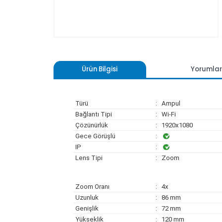
Ürün Bilgisi
Yoru
Türü
: Ampul
Bağlantı Tipi
: Wi-Fi
Çözünürlük
: 1920x1080
Gece Görüşlü
:
IP
:
Lens Tipi
: Zoom